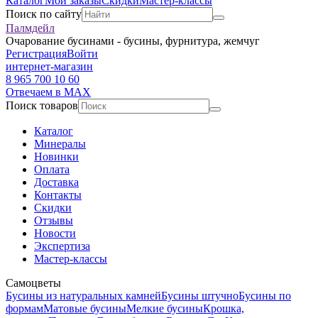
Каталог
Мои заказы
Скидки
Мастер-классы
Поиск по сайту
Палмдейл
Очарование бусинами - бусины, фурнитура, жемчуг
Регистрация
Войти
интернет-магазин
8 965 700 10 60
Отвечаем в MAX
Поиск товаров
Каталог
Минералы
Новинки
Оплата
Доставка
Контакты
Скидки
Отзывы
Новости
Экспертиза
Мастер-классы
Самоцветы
Бусины из натуральных камней
Бусины штучно
Бусины по
формам
Матовые бусины
Мелкие бусины
Крошка,