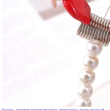
Зажим - стоппер концов тросика, проволоки, лески красный