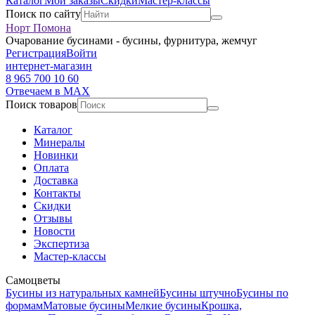
Каталог
Мои заказы
Скидки
Мастер-классы
Поиск по сайту
Норт Помона
Очарование бусинами - бусины, фурнитура, жемчуг
Регистрация
Войти
интернет-магазин
8 965 700 10 60
Отвечаем в MAX
Поиск товаров
Каталог
Минералы
Новинки
Оплата
Доставка
Контакты
Скидки
Отзывы
Новости
Экспертиза
Мастер-классы
Самоцветы
Бусины из натуральных камней
Бусины штучно
Бусины по
формам
Матовые бусины
Мелкие бусины
Крошка,