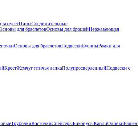
для пусет
Пины
Соединительные
Основы для браслетов
Основы для брошей
Нержавеющая
епочки
Основы для браслетов
Подвески
Бусины
Рамки для
ий
Крест
Жемчуг птичья лапка
Полупросверленный
Подвески с
новые
Трубочки
Косточки
Спейсеры
Биконусы
Капли
Оливки
Башен