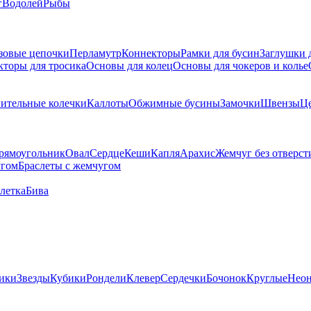
г
Водолей
Рыбы
зовые цепочки
Перламутр
Коннекторы
Рамки для бусин
Заглушки 
кторы для тросика
Основы для колец
Основы для чокеров и колье
ительные колечки
Каллоты
Обжимные бусины
Замочки
Швензы
Ц
рямоугольник
Овал
Сердце
Кеши
Капля
Арахис
Жемчуг без отверст
угом
Браслеты с жемчугом
летка
Бива
ики
Звезды
Кубики
Рондели
Клевер
Сердечки
Бочонок
Круглые
Нео