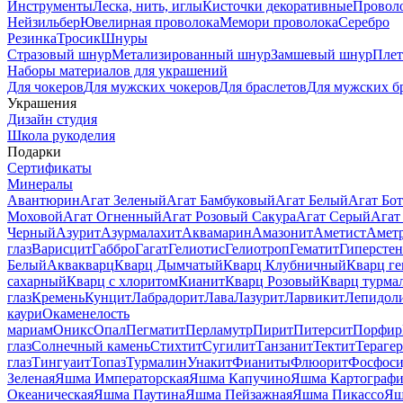
Инструменты
Леска, нить, иглы
Кисточки декоративные
Провол
Нейзильбер
Ювелирная проволока
Мемори проволока
Серебро
Резинка
Тросик
Шнуры
Стразовый шнур
Метализированный шнур
Замшевый шнур
Пле
Наборы материалов для украшений
Для чокеров
Для мужских чокеров
Для браслетов
Для мужских б
Украшения
Дизайн студия
Школа рукоделия
Подарки
Сертификаты
Минералы
Авантюрин
Агат Зеленый
Агат Бамбуковый
Агат Белый
Агат Бот
Моховой
Агат Огненный
Агат Розовый Сакура
Агат Серый
Агат
Черный
Азурит
Азурмалахит
Аквамарин
Амазонит
Аметист
Амет
глаз
Варисцит
Габбро
Гагат
Гелиотис
Гелиотроп
Гематит
Гиперстен
Белый
Аквакварц
Кварц Дымчатый
Кварц Клубничный
Кварц ге
сахарный
Кварц с хлоритом
Кианит
Кварц Розовый
Кварц турма
глаз
Кремень
Кунцит
Лабрадорит
Лава
Лазурит
Ларвикит
Лепидол
каури
Окаменелость
мариам
Оникс
Опал
Пегматит
Перламутр
Пирит
Питерсит
Порфир
глаз
Солнечный камень
Стихтит
Сугилит
Танзанит
Тектит
Тераге
глаз
Тингуаит
Топаз
Турмалин
Унакит
Фианиты
Флюорит
Фосфоси
Зеленая
Яшма Императорская
Яшма Капучино
Яшма Картографи
Океаническая
Яшма Паутина
Яшма Пейзажная
Яшма Пикассо
Яш