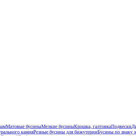
мам
Матовые бусины
Мелкие бусины
Крошка, галтовка
Подвески
Д
урального камня
Резные бусины для бижутерии
Бусины по знаку 