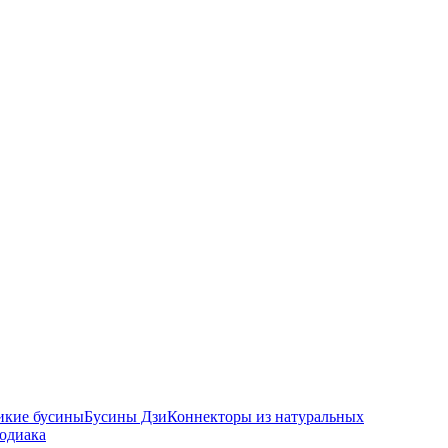
икие бусины
Бусины Дзи
Коннекторы из натуральных
зодиака