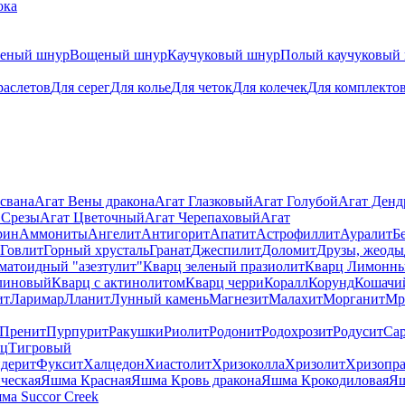
ока
теный шнур
Вощеный шнур
Каучуковый шнур
Полый каучуковый
раслетов
Для серег
Для колье
Для четок
Для колечек
Для комплекто
свана
Агат Вены дракона
Агат Глазковый
Агат Голубой
Агат Ден
 Срезы
Агат Цветочный
Агат Черепаховый
Агат
рин
Аммониты
Ангелит
Антигорит
Апатит
Астрофиллит
Ауралит
Б
Говлит
Горный хрусталь
Гранат
Джеспилит
Доломит
Друзы, жеоды
матоидный "азезтулит"
Кварц зеленый празиолит
Кварц Лимонн
линовый
Кварц с актинолитом
Кварц черри
Коралл
Корунд
Кошачи
ит
Ларимар
Лланит
Лунный камень
Магнезит
Малахит
Морганит
Мр
Пренит
Пурпурит
Ракушки
Риолит
Родонит
Родохрозит
Родусит
Са
рц
Тигровый
дерит
Фуксит
Халцедон
Хиастолит
Хризоколла
Хризолит
Хризопра
ческая
Яшма Красная
Яшма Кровь дракона
Яшма Крокодиловая
Яш
ма Succor Creek