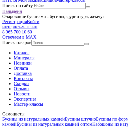
Каталог
Мои заказы
Скидки
Мастер-классы
Поиск по сайту
Палмдейл
Очарование бусинами - бусины, фурнитура, жемчуг
Регистрация
Войти
интернет-магазин
8 965 700 10 60
Отвечаем в MAX
Поиск товаров
Каталог
Минералы
Новинки
Оплата
Доставка
Контакты
Скидки
Отзывы
Новости
Экспертиза
Мастер-классы
Самоцветы
Бусины из натуральных камней
Бусины штучно
Бусины по фор
камней
Бусины из натуральных камней оптом
Кабошоны из нат