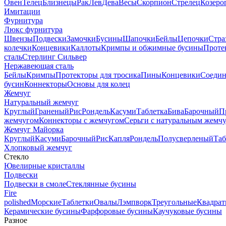
Овен
Телец
Близнецы
Рак
Лев
Дева
Весы
Скорпион
Стрелец
Козеро
Имитации
Фурнитура
Люкс фурнитура
Швензы
Подвески
Замочки
Бусины
Шапочки
Бейлы
Цепочки
Стра
колечки
Концевики
Каллоты
Кримпы и обжимные бусины
Проте
сталь
Стерлинг Сильвер
Нержавеющая сталь
Бейлы
Кримпы
Протекторы для тросика
Пины
Концевики
Соедин
бусин
Коннекторы
Основы для колец
Жемчуг
Натуральный жемчуг
Круглый
Граненый
Рис
Рондель
Касуми
Таблетка
Бива
Барочный
П
жемчугом
Коннекторы с жемчугом
Серьги с натуральным жемч
Жемчуг Майорка
Круглый
Касуми
Барочный
Рис
Капля
Рондель
Полусверленый
Таб
Хлопковый жемчуг
Стекло
Ювелирные кристаллы
Подвески
Подвески в смоле
Стеклянные бусины
Fire
polished
Морские
Таблетки
Овалы
Лэмпворк
Треугольные
Квадрат
Керамические бусины
Фарфоровые бусины
Каучуковые бусины
Разное