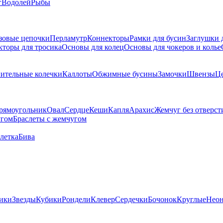
г
Водолей
Рыбы
зовые цепочки
Перламутр
Коннекторы
Рамки для бусин
Заглушки 
кторы для тросика
Основы для колец
Основы для чокеров и колье
ительные колечки
Каллоты
Обжимные бусины
Замочки
Швензы
Ц
рямоугольник
Овал
Сердце
Кеши
Капля
Арахис
Жемчуг без отверст
угом
Браслеты с жемчугом
летка
Бива
ики
Звезды
Кубики
Рондели
Клевер
Сердечки
Бочонок
Круглые
Нео