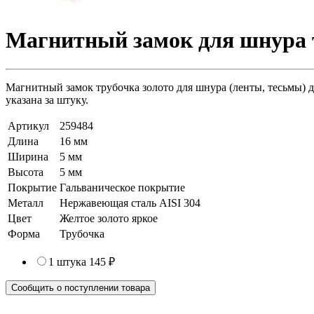
Магнитный замок для шнура т
Магнитный замок трубочка золото для шнура (ленты, тесьмы) д
указана за штуку.
Артикул
259484
Длина
16 мм
Ширина
5 мм
Высота
5 мм
Покрытие
Гальваническое покрытие
Металл
Нержавеющая сталь AISI 304
Цвет
Желтое золото яркое
Форма
Трубочка
1 штука
145 ₽
Сообщить о поступлении товара