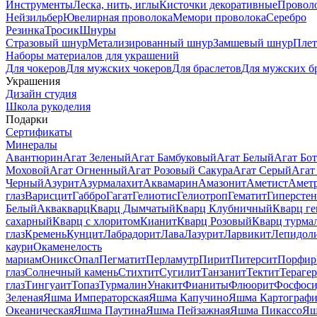
Инструменты
Леска, нить, иглы
Кисточки декоративные
Провол
Нейзильбер
Ювелирная проволока
Мемори проволока
Серебро
Резинка
Тросик
Шнуры
Стразовый шнур
Метализированный шнур
Замшевый шнур
Пле
Наборы материалов для украшений
Для чокеров
Для мужских чокеров
Для браслетов
Для мужских б
Украшения
Дизайн студия
Школа рукоделия
Подарки
Сертификаты
Минералы
Авантюрин
Агат Зеленый
Агат Бамбуковый
Агат Белый
Агат Бот
Моховой
Агат Огненный
Агат Розовый Сакура
Агат Серый
Агат
Черный
Азурит
Азурмалахит
Аквамарин
Амазонит
Аметист
Амет
глаз
Варисцит
Габбро
Гагат
Гелиотис
Гелиотроп
Гематит
Гиперстен
Белый
Аквакварц
Кварц Дымчатый
Кварц Клубничный
Кварц ге
сахарный
Кварц с хлоритом
Кианит
Кварц Розовый
Кварц турма
глаз
Кремень
Кунцит
Лабрадорит
Лава
Лазурит
Ларвикит
Лепидол
каури
Окаменелость
мариам
Оникс
Опал
Пегматит
Перламутр
Пирит
Питерсит
Порфир
глаз
Солнечный камень
Стихтит
Сугилит
Танзанит
Тектит
Тераге
глаз
Тингуаит
Топаз
Турмалин
Унакит
Фианиты
Флюорит
Фосфоси
Зеленая
Яшма Императорская
Яшма Капучино
Яшма Картографи
Океаническая
Яшма Паутина
Яшма Пейзажная
Яшма Пикассо
Яш