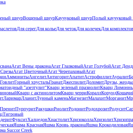
ока
теный шнур
Вощеный шнур
Каучуковый шнур
Полый каучуковый
раслетов
Для серег
Для колье
Для четок
Для колечек
Для комплекто
свана
Агат Вены дракона
Агат Глазковый
Агат Голубой
Агат Ден
 Срезы
Агат Цветочный
Агат Черепаховый
Агат
рин
Аммониты
Ангелит
Антигорит
Апатит
Астрофиллит
Ауралит
Б
Говлит
Горный хрусталь
Гранат
Джеспилит
Доломит
Друзы, жеоды
матоидный "азезтулит"
Кварц зеленый празиолит
Кварц Лимонн
линовый
Кварц с актинолитом
Кварц черри
Коралл
Корунд
Кошачи
ит
Ларимар
Лланит
Лунный камень
Магнезит
Малахит
Морганит
Мр
Пренит
Пурпурит
Ракушки
Риолит
Родонит
Родохрозит
Родусит
Са
рц
Тигровый
дерит
Фуксит
Халцедон
Хиастолит
Хризоколла
Хризолит
Хризопра
ческая
Яшма Красная
Яшма Кровь дракона
Яшма Крокодиловая
Яш
ма Succor Creek