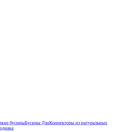
икие бусины
Бусины Дзи
Коннекторы из натуральных
зодиака