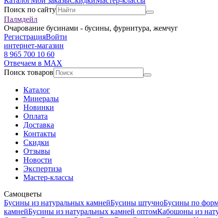
Каталог
Мои заказы
Скидки
Мастер-классы
Поиск по сайту
Палмдейл
Очарование бусинами - бусины, фурнитура, жемчуг
Регистрация
Войти
интернет-магазин
8 965 700 10 60
Отвечаем в MAX
Поиск товаров
Каталог
Минералы
Новинки
Оплата
Доставка
Контакты
Скидки
Отзывы
Новости
Экспертиза
Мастер-классы
Самоцветы
Бусины из натуральных камней
Бусины штучно
Бусины по фор
камней
Бусины из натуральных камней оптом
Кабошоны из нат