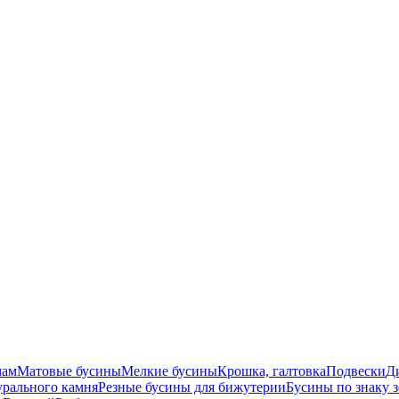
мам
Матовые бусины
Мелкие бусины
Крошка, галтовка
Подвески
Д
урального камня
Резные бусины для бижутерии
Бусины по знаку 