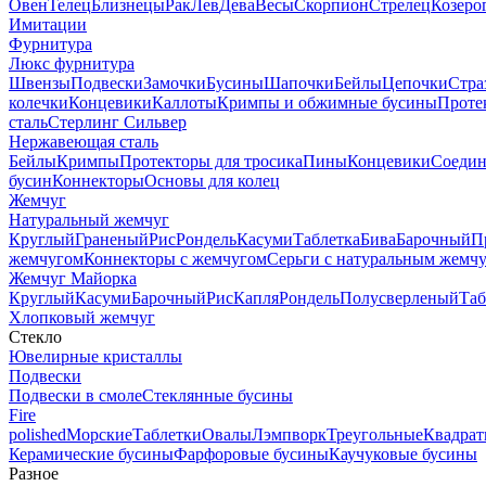
Овен
Телец
Близнецы
Рак
Лев
Дева
Весы
Скорпион
Стрелец
Козеро
Имитации
Фурнитура
Люкс фурнитура
Швензы
Подвески
Замочки
Бусины
Шапочки
Бейлы
Цепочки
Стра
колечки
Концевики
Каллоты
Кримпы и обжимные бусины
Проте
сталь
Стерлинг Сильвер
Нержавеющая сталь
Бейлы
Кримпы
Протекторы для тросика
Пины
Концевики
Соедин
бусин
Коннекторы
Основы для колец
Жемчуг
Натуральный жемчуг
Круглый
Граненый
Рис
Рондель
Касуми
Таблетка
Бива
Барочный
П
жемчугом
Коннекторы с жемчугом
Серьги с натуральным жемч
Жемчуг Майорка
Круглый
Касуми
Барочный
Рис
Капля
Рондель
Полусверленый
Таб
Хлопковый жемчуг
Стекло
Ювелирные кристаллы
Подвески
Подвески в смоле
Стеклянные бусины
Fire
polished
Морские
Таблетки
Овалы
Лэмпворк
Треугольные
Квадрат
Керамические бусины
Фарфоровые бусины
Каучуковые бусины
Разное