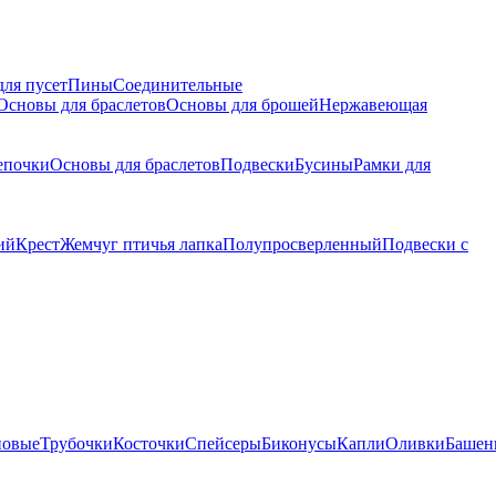
для пусет
Пины
Соединительные
Основы для браслетов
Основы для брошей
Нержавеющая
епочки
Основы для браслетов
Подвески
Бусины
Рамки для
ий
Крест
Жемчуг птичья лапка
Полупросверленный
Подвески с
новые
Трубочки
Косточки
Спейсеры
Биконусы
Капли
Оливки
Башен