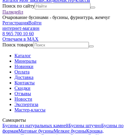
Каталог
Мои заказы
Скидки
Мастер-классы
Поиск по сайту
Палмдейл
Очарование бусинами - бусины, фурнитура, жемчуг
Регистрация
Войти
интернет-магазин
8 965 700 10 60
Отвечаем в MAX
Поиск товаров
Каталог
Минералы
Новинки
Оплата
Доставка
Контакты
Скидки
Отзывы
Новости
Экспертиза
Мастер-классы
Самоцветы
Бусины из натуральных камней
Бусины штучно
Бусины по
формам
Матовые бусины
Мелкие бусины
Крошка,