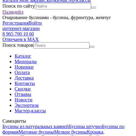
Каталог
Мои заказы
Скидки
Мастер-классы
Поиск по сайту
Палмдейл
Очарование бусинами - бусины, фурнитура, жемчуг
Регистрация
Войти
интернет-магазин
8 965 700 10 60
Отвечаем в MAX
Поиск товаров
Каталог
Минералы
Новинки
Оплата
Доставка
Контакты
Скидки
Отзывы
Новости
Экспертиза
Мастер-классы
Самоцветы
Бусины из натуральных камней
Бусины штучно
Бусины по
формам
Матовые бусины
Мелкие бусины
Крошка,