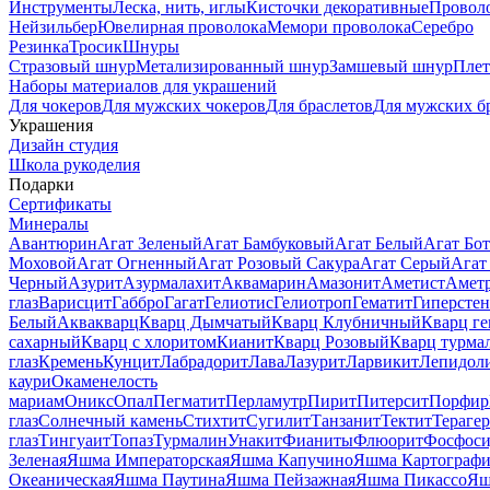
Инструменты
Леска, нить, иглы
Кисточки декоративные
Провол
Нейзильбер
Ювелирная проволока
Мемори проволока
Серебро
Резинка
Тросик
Шнуры
Стразовый шнур
Метализированный шнур
Замшевый шнур
Пле
Наборы материалов для украшений
Для чокеров
Для мужских чокеров
Для браслетов
Для мужских б
Украшения
Дизайн студия
Школа рукоделия
Подарки
Сертификаты
Минералы
Авантюрин
Агат Зеленый
Агат Бамбуковый
Агат Белый
Агат Бот
Моховой
Агат Огненный
Агат Розовый Сакура
Агат Серый
Агат
Черный
Азурит
Азурмалахит
Аквамарин
Амазонит
Аметист
Амет
глаз
Варисцит
Габбро
Гагат
Гелиотис
Гелиотроп
Гематит
Гиперстен
Белый
Аквакварц
Кварц Дымчатый
Кварц Клубничный
Кварц ге
сахарный
Кварц с хлоритом
Кианит
Кварц Розовый
Кварц турма
глаз
Кремень
Кунцит
Лабрадорит
Лава
Лазурит
Ларвикит
Лепидол
каури
Окаменелость
мариам
Оникс
Опал
Пегматит
Перламутр
Пирит
Питерсит
Порфир
глаз
Солнечный камень
Стихтит
Сугилит
Танзанит
Тектит
Тераге
глаз
Тингуаит
Топаз
Турмалин
Унакит
Фианиты
Флюорит
Фосфоси
Зеленая
Яшма Императорская
Яшма Капучино
Яшма Картографи
Океаническая
Яшма Паутина
Яшма Пейзажная
Яшма Пикассо
Яш