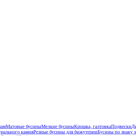
мам
Матовые бусины
Мелкие бусины
Крошка, галтовка
Подвески
Д
урального камня
Резные бусины для бижутерии
Бусины по знаку 