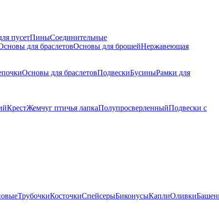
для пусет
Пины
Соединительные
Основы для браслетов
Основы для брошей
Нержавеющая
епочки
Основы для браслетов
Подвески
Бусины
Рамки для
ий
Крест
Жемчуг птичья лапка
Полупросверленный
Подвески с
новые
Трубочки
Косточки
Спейсеры
Биконусы
Капли
Оливки
Башен