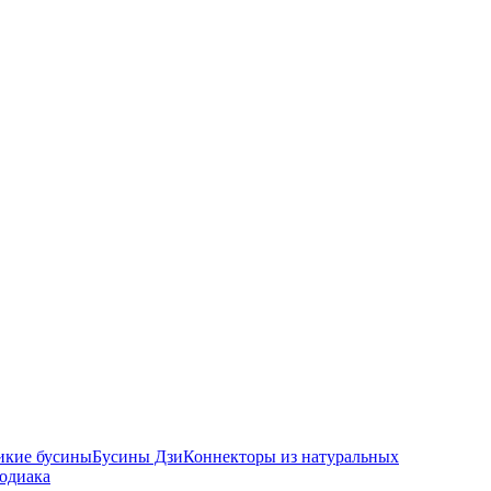
икие бусины
Бусины Дзи
Коннекторы из натуральных
зодиака