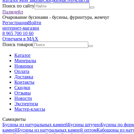
Каталог
Мои заказы
Скидки
Мастер-классы
Поиск по сайту
Палмдейл
Очарование бусинами - бусины, фурнитура, жемчуг
Регистрация
Войти
интернет-магазин
8 965 700 10 60
Отвечаем в MAX
Поиск товаров
Каталог
Минералы
Новинки
Оплата
Доставка
Контакты
Скидки
Отзывы
Новости
Экспертиза
Мастер-классы
Самоцветы
Бусины из натуральных камней
Бусины штучно
Бусины по фор
камней
Бусины из натуральных камней оптом
Кабошоны из нат