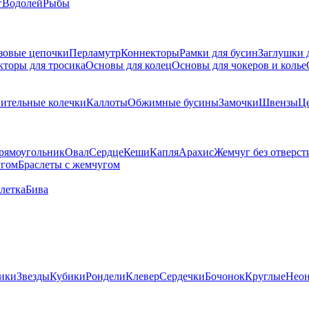
г
Водолей
Рыбы
зовые цепочки
Перламутр
Коннекторы
Рамки для бусин
Заглушки 
кторы для тросика
Основы для колец
Основы для чокеров и колье
ительные колечки
Каллоты
Обжимные бусины
Замочки
Швензы
Ц
рямоугольник
Овал
Сердце
Кеши
Капля
Арахис
Жемчуг без отверст
угом
Браслеты с жемчугом
летка
Бива
ики
Звезды
Кубики
Рондели
Клевер
Сердечки
Бочонок
Круглые
Нео