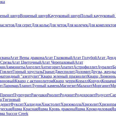
ока
теный шнур
Вощеный шнур
Каучуковый шнур
Полый каучуковый
раслетов
Для серег
Для колье
Для четок
Для колечек
Для комплекто
свана
Агат Вены дракона
Агат Глазковый
Агат Голубой
Агат Ден
 Срезы
Агат Цветочный
Агат Черепаховый
Агат
рин
Аммониты
Ангелит
Антигорит
Апатит
Астрофиллит
Ауралит
Б
Говлит
Горный хрусталь
Гранат
Джеспилит
Доломит
Друзы, жеоды
матоидный "азезтулит"
Кварц зеленый празиолит
Кварц Лимонн
линовый
Кварц с актинолитом
Кварц черри
Коралл
Корунд
Кошачи
ит
Ларимар
Лланит
Лунный камень
Магнезит
Малахит
Морганит
Мр
Пренит
Пурпурит
Ракушки
Риолит
Родонит
Родохрозит
Родусит
Са
рц
Тигровый
дерит
Фуксит
Халцедон
Хиастолит
Хризоколла
Хризолит
Хризопра
ческая
Яшма Красная
Яшма Кровь дракона
Яшма Крокодиловая
Яш
ма Succor Creek