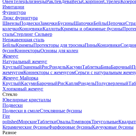
Овен
Телец
Близнецы
Рак
Лев
Дева
Весы
Скорпион
Стрелец
Козеро
Имитации
Фурнитура
Люкс фурнитура
Швензы
Подвески
Замочки
Бусины
Шапочки
Бейлы
Цепочки
Стра
колечки
Концевики
Каллоты
Кримпы и обжимные бусины
Проте
сталь
Стерлинг Сильвер
Нержавеющая сталь
Бейлы
Кримпы
Протекторы для тросика
Пины
Концевики
Соедин
бусин
Коннекторы
Основы для колец
Жемчуг
Натуральный жемчуг
Круглый
Граненый
Рис
Рондель
Касуми
Таблетка
Бива
Барочный
П
жемчугом
Коннекторы с жемчугом
Серьги с натуральным жемч
Жемчуг Майорка
Круглый
Касуми
Барочный
Рис
Капля
Рондель
Полусверленый
Таб
Хлопковый жемчуг
Стекло
Ювелирные кристаллы
Подвески
Подвески в смоле
Стеклянные бусины
Fire
polished
Морские
Таблетки
Овалы
Лэмпворк
Треугольные
Квадрат
Керамические бусины
Фарфоровые бусины
Каучуковые бусины
Разное