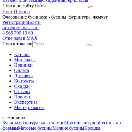
Каталог
Мои заказы
Скидки
Мастер-классы
Поиск по сайту
Норт Помона
Очарование бусинами - бусины, фурнитура, жемчуг
Регистрация
Войти
интернет-магазин
8 965 700 10 60
Отвечаем в MAX
Поиск товаров
Каталог
Минералы
Новинки
Оплата
Доставка
Контакты
Скидки
Отзывы
Новости
Экспертиза
Мастер-классы
Самоцветы
Бусины из натуральных камней
Бусины штучно
Бусины по
формам
Матовые бусины
Мелкие бусины
Крошка,