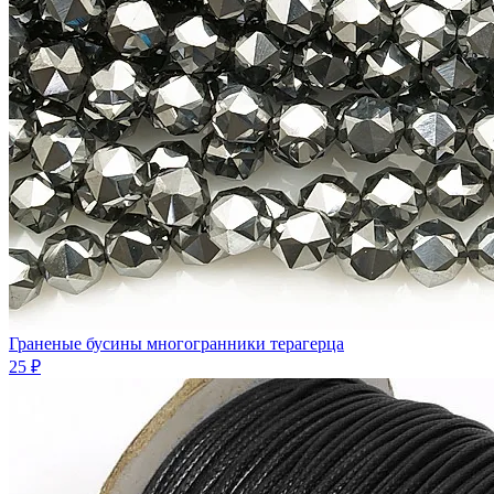
Граненые бусины многогранники терагерца
25 ₽