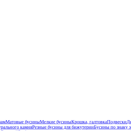
мам
Матовые бусины
Мелкие бусины
Крошка, галтовка
Подвески
Д
урального камня
Резные бусины для бижутерии
Бусины по знаку 