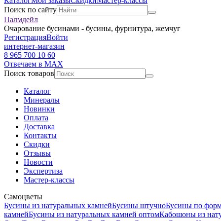
Каталог
Мои заказы
Скидки
Мастер-классы
Поиск по сайту
Палмдейл
Очарование бусинами - бусины, фурнитура, жемчуг
Регистрация
Войти
интернет-магазин
8 965 700 10 60
Отвечаем в MAX
Поиск товаров
Каталог
Минералы
Новинки
Оплата
Доставка
Контакты
Скидки
Отзывы
Новости
Экспертиза
Мастер-классы
Самоцветы
Бусины из натуральных камней
Бусины штучно
Бусины по фор
камней
Бусины из натуральных камней оптом
Кабошоны из нат