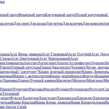
ока
теный шнур
Вощеный шнур
Каучуковый шнур
Полый каучуковый
раслетов
Для серег
Для колье
Для четок
Для колечек
Для комплекто
свана
Агат Вены дракона
Агат Глазковый
Агат Голубой
Агат Ден
 Срезы
Агат Цветочный
Агат Черепаховый
Агат
рин
Аммониты
Ангелит
Антигорит
Апатит
Астрофиллит
Ауралит
Б
Говлит
Горный хрусталь
Гранат
Джеспилит
Доломит
Друзы, жеоды
матоидный "азезтулит"
Кварц зеленый празиолит
Кварц Лимонн
линовый
Кварц с актинолитом
Кварц черри
Коралл
Корунд
Кошачи
ит
Ларимар
Лланит
Лунный камень
Магнезит
Малахит
Морганит
Мр
Пренит
Пурпурит
Ракушки
Риолит
Родонит
Родохрозит
Родусит
Са
рц
Тигровый
дерит
Фуксит
Халцедон
Хиастолит
Хризоколла
Хризолит
Хризопра
ческая
Яшма Красная
Яшма Кровь дракона
Яшма Крокодиловая
Яш
ма Succor Creek