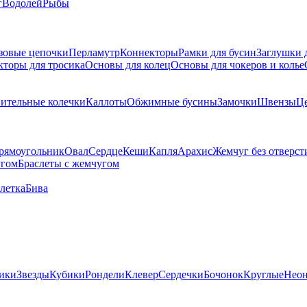
г
Водолей
Рыбы
зовые цепочки
Перламутр
Коннекторы
Рамки для бусин
Заглушки 
кторы для тросика
Основы для колец
Основы для чокеров и колье
ительные колечки
Каллоты
Обжимные бусины
Замочки
Швензы
Ц
рямоугольник
Овал
Сердце
Кеши
Капля
Арахис
Жемчуг без отверст
угом
Браслеты с жемчугом
летка
Бива
ики
Звезды
Кубики
Рондели
Клевер
Сердечки
Бочонок
Круглые
Нео