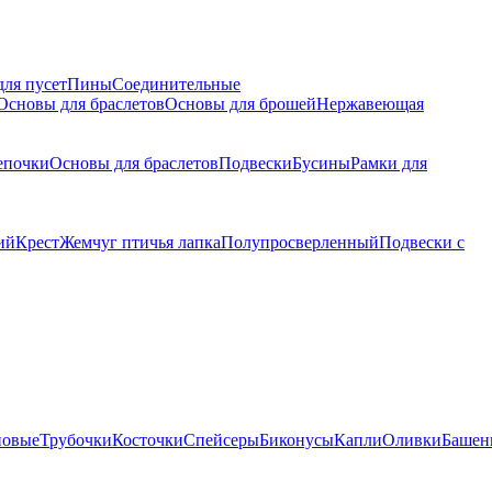
для пусет
Пины
Соединительные
Основы для браслетов
Основы для брошей
Нержавеющая
епочки
Основы для браслетов
Подвески
Бусины
Рамки для
ий
Крест
Жемчуг птичья лапка
Полупросверленный
Подвески с
новые
Трубочки
Косточки
Спейсеры
Биконусы
Капли
Оливки
Башен