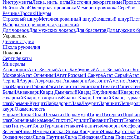
Инструменты
Леска, нить, иглы
Кисточки декоративные
Провол
Нейзильбер
Ювелирная проволока
Мемори проволока
Серебро
Резинка
Тросик
Шнуры
Стразовый шнур
Метализированный шнур
Замшевый шнур
Пле
Наборы материалов для украшений
Для чокеров
Для мужских чокеров
Для браслетов
Для мужских б
Украшения
Дизайн студия
Школа рукоделия
Подарки
Сертификаты
Минералы
Авантюрин
Агат Зеленый
Агат Бамбуковый
Агат Белый
Агат Бот
Моховой
Агат Огненный
Агат Розовый Сакура
Агат Серый
Агат
Черный
Азурит
Азурмалахит
Аквамарин
Амазонит
Аметист
Амет
глаз
Варисцит
Габбро
Гагат
Гелиотис
Гелиотроп
Гематит
Гиперстен
Белый
Аквакварц
Кварц Дымчатый
Кварц Клубничный
Кварц ге
сахарный
Кварц с хлоритом
Кианит
Кварц Розовый
Кварц турма
глаз
Кремень
Кунцит
Лабрадорит
Лава
Лазурит
Ларвикит
Лепидол
каури
Окаменелость
мариам
Оникс
Опал
Пегматит
Перламутр
Пирит
Питерсит
Порфир
глаз
Солнечный камень
Стихтит
Сугилит
Танзанит
Тектит
Тераге
глаз
Тингуаит
Топаз
Турмалин
Унакит
Фианиты
Флюорит
Фосфоси
Зеленая
Яшма Императорская
Яшма Капучино
Яшма Картографи
Океаническая
Яшма Паутина
Яшма Пейзажная
Яшма Пикассо
Яш