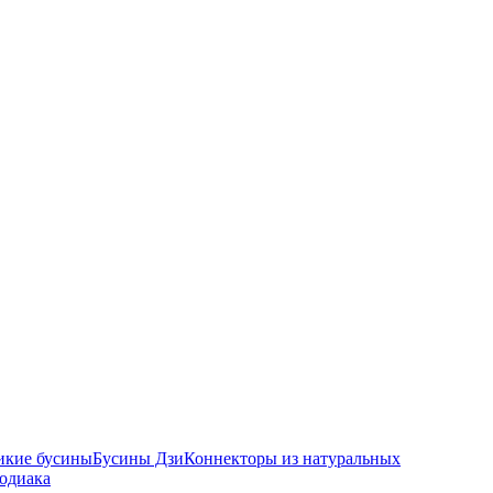
икие бусины
Бусины Дзи
Коннекторы из натуральных
зодиака