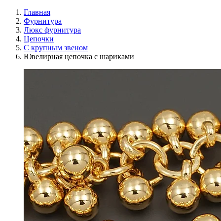
Главная
Фурнитура
Люкс фурнитура
Цепочки
С крупным звеном
Ювелирная цепочка с шариками