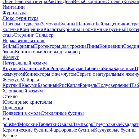
Овен
Телец
Близнецы
Рак
Лев
Дева
Весы
Скорпион
Стрелец
Козеро
Имитации
Фурнитура
Люкс фурнитура
Швензы
Подвески
Замочки
Бусины
Шапочки
Бейлы
Цепочки
Стра
колечки
Концевики
Каллоты
Кримпы и обжимные бусины
Проте
сталь
Стерлинг Сильвер
Нержавеющая сталь
Бейлы
Кримпы
Протекторы для тросика
Пины
Концевики
Соедин
бусин
Коннекторы
Основы для колец
Жемчуг
Натуральный жемчуг
Круглый
Граненый
Рис
Рондель
Касуми
Таблетка
Бива
Барочный
П
жемчугом
Коннекторы с жемчугом
Серьги с натуральным жемч
Жемчуг Майорка
Круглый
Касуми
Барочный
Рис
Капля
Рондель
Полусверленый
Таб
Хлопковый жемчуг
Стекло
Ювелирные кристаллы
Подвески
Подвески в смоле
Стеклянные бусины
Fire
polished
Морские
Таблетки
Овалы
Лэмпворк
Треугольные
Квадрат
Керамические бусины
Фарфоровые бусины
Каучуковые бусины
Разное