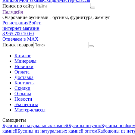
Каталог
Мои заказы
Скидки
Мастер-классы
Поиск по сайту
Палмдейл
Очарование бусинами - бусины, фурнитура, жемчуг
Регистрация
Войти
интернет-магазин
8 965 700 10 60
Отвечаем в MAX
Поиск товаров
Каталог
Минералы
Новинки
Оплата
Доставка
Контакты
Скидки
Отзывы
Новости
Экспертиза
Мастер-классы
Самоцветы
Бусины из натуральных камней
Бусины штучно
Бусины по фор
камней
Бусины из натуральных камней оптом
Кабошоны из нат