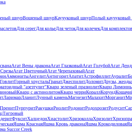
ока
теный шнур
Вощеный шнур
Каучуковый шнур
Полый каучуковый
раслетов
Для серег
Для колье
Для четок
Для колечек
Для комплекто
свана
Агат Вены дракона
Агат Глазковый
Агат Голубой
Агат Ден
 Срезы
Агат Цветочный
Агат Черепаховый
Агат
рин
Аммониты
Ангелит
Антигорит
Апатит
Астрофиллит
Ауралит
Б
Говлит
Горный хрусталь
Гранат
Джеспилит
Доломит
Друзы, жеоды
матоидный "азезтулит"
Кварц зеленый празиолит
Кварц Лимонн
линовый
Кварц с актинолитом
Кварц черри
Коралл
Корунд
Кошачи
ит
Ларимар
Лланит
Лунный камень
Магнезит
Малахит
Морганит
Мр
Пренит
Пурпурит
Ракушки
Риолит
Родонит
Родохрозит
Родусит
Са
рц
Тигровый
дерит
Фуксит
Халцедон
Хиастолит
Хризоколла
Хризолит
Хризопра
ческая
Яшма Красная
Яшма Кровь дракона
Яшма Крокодиловая
Яш
ма Succor Creek