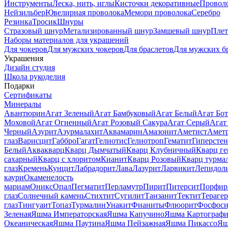
Инструменты
Леска, нить, иглы
Кисточки декоративные
Провол
Нейзильбер
Ювелирная проволока
Мемори проволока
Серебро
Резинка
Тросик
Шнуры
Стразовый шнур
Метализированный шнур
Замшевый шнур
Пле
Наборы материалов для украшений
Для чокеров
Для мужских чокеров
Для браслетов
Для мужских б
Украшения
Дизайн студия
Школа рукоделия
Подарки
Сертификаты
Минералы
Авантюрин
Агат Зеленый
Агат Бамбуковый
Агат Белый
Агат Бот
Моховой
Агат Огненный
Агат Розовый Сакура
Агат Серый
Агат
Черный
Азурит
Азурмалахит
Аквамарин
Амазонит
Аметист
Амет
глаз
Варисцит
Габбро
Гагат
Гелиотис
Гелиотроп
Гематит
Гиперстен
Белый
Аквакварц
Кварц Дымчатый
Кварц Клубничный
Кварц ге
сахарный
Кварц с хлоритом
Кианит
Кварц Розовый
Кварц турма
глаз
Кремень
Кунцит
Лабрадорит
Лава
Лазурит
Ларвикит
Лепидол
каури
Окаменелость
мариам
Оникс
Опал
Пегматит
Перламутр
Пирит
Питерсит
Порфир
глаз
Солнечный камень
Стихтит
Сугилит
Танзанит
Тектит
Тераге
глаз
Тингуаит
Топаз
Турмалин
Унакит
Фианиты
Флюорит
Фосфоси
Зеленая
Яшма Императорская
Яшма Капучино
Яшма Картографи
Океаническая
Яшма Паутина
Яшма Пейзажная
Яшма Пикассо
Яш