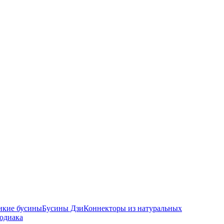
икие бусины
Бусины Дзи
Коннекторы из натуральных
зодиака