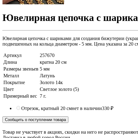
Ювелирная цепочка с шарикам
Ювелирная цепочка с шариками для создания бижутерии (украш
подвешенных на кольца диаметром - 5 мм. Цена указана за 20 см
Артикул
257670
Длина
кратна 20 см
Размеры звеньев
5 мм
Металл
Латунь
Покрытие
Золото 14к
Цвет
Светлое золото (5)
Примерный вес
7
г.
Отрезок, кратный 20 см
нет в наличии
330 ₽
Сообщить о поступлении товара
Товар не участвует в акциях, скидки на него не распространяю
Доставка в любой город России