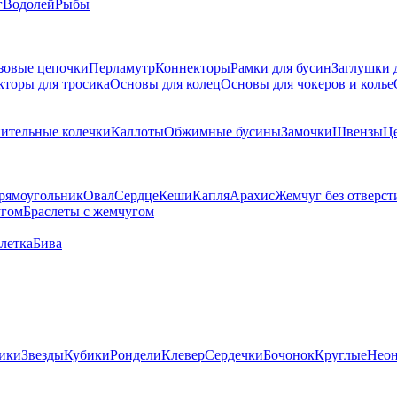
г
Водолей
Рыбы
зовые цепочки
Перламутр
Коннекторы
Рамки для бусин
Заглушки 
кторы для тросика
Основы для колец
Основы для чокеров и колье
ительные колечки
Каллоты
Обжимные бусины
Замочки
Швензы
Ц
рямоугольник
Овал
Сердце
Кеши
Капля
Арахис
Жемчуг без отверст
угом
Браслеты с жемчугом
летка
Бива
ики
Звезды
Кубики
Рондели
Клевер
Сердечки
Бочонок
Круглые
Нео