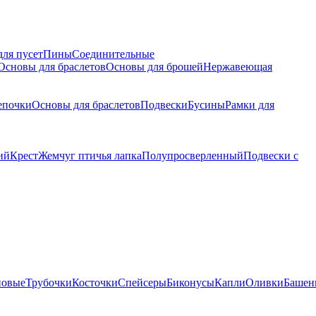
для пусет
Пины
Соединительные
Основы для браслетов
Основы для брошей
Нержавеющая
епочки
Основы для браслетов
Подвески
Бусины
Рамки для
ий
Крест
Жемчуг птичья лапка
Полупросверленный
Подвески с
новые
Трубочки
Косточки
Спейсеры
Биконусы
Капли
Оливки
Башен