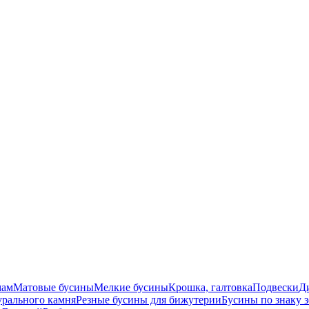
мам
Матовые бусины
Мелкие бусины
Крошка, галтовка
Подвески
Д
урального камня
Резные бусины для бижутерии
Бусины по знаку 