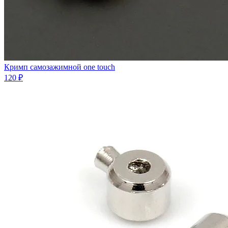
Кримп самозажимной one touch
120 ₽