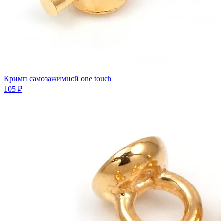
Кримп самозажимной one touch
105 ₽