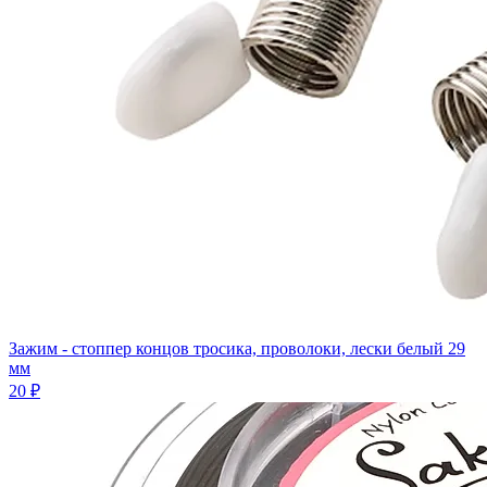
Зажим - стоппер концов тросика, проволоки, лески белый 29
мм
20 ₽