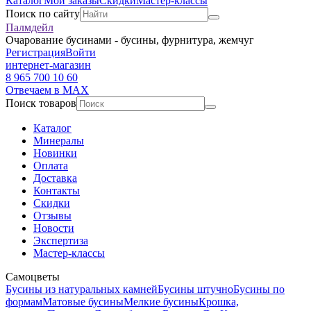
Каталог
Мои заказы
Скидки
Мастер-классы
Поиск по сайту
Палмдейл
Очарование бусинами - бусины, фурнитура, жемчуг
Регистрация
Войти
интернет-магазин
8 965 700 10 60
Отвечаем в MAX
Поиск товаров
Каталог
Минералы
Новинки
Оплата
Доставка
Контакты
Скидки
Отзывы
Новости
Экспертиза
Мастер-классы
Самоцветы
Бусины из натуральных камней
Бусины штучно
Бусины по
формам
Матовые бусины
Мелкие бусины
Крошка,