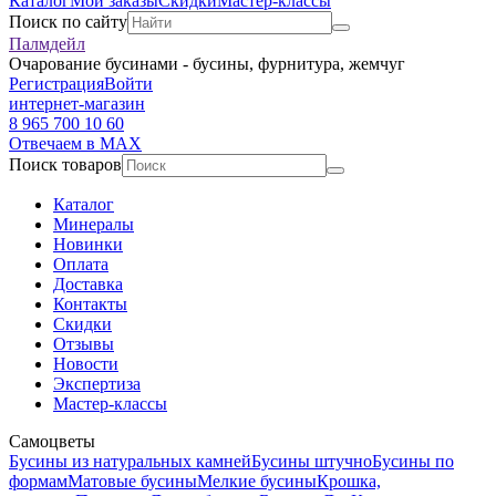
Каталог
Мои заказы
Скидки
Мастер-классы
Поиск по сайту
Палмдейл
Очарование бусинами - бусины, фурнитура, жемчуг
Регистрация
Войти
интернет-магазин
8 965 700 10 60
Отвечаем в MAX
Поиск товаров
Каталог
Минералы
Новинки
Оплата
Доставка
Контакты
Скидки
Отзывы
Новости
Экспертиза
Мастер-классы
Самоцветы
Бусины из натуральных камней
Бусины штучно
Бусины по
формам
Матовые бусины
Мелкие бусины
Крошка,