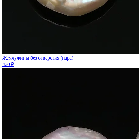
Жемчужины без отверстия (пара)
420 ₽