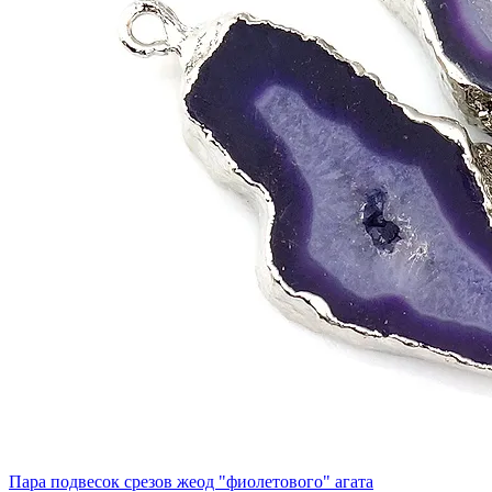
Пара подвесок срезов жеод "фиолетового" агата