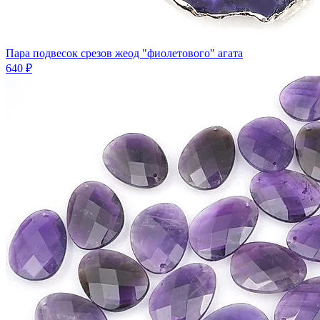
Пара подвесок срезов жеод "фиолетового" агата
640 ₽