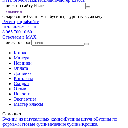
Каталог
Мои заказы
Скидки
Мастер-классы
Поиск по сайту
Палмдейл
Очарование бусинами - бусины, фурнитура, жемчуг
Регистрация
Войти
интернет-магазин
8 965 700 10 60
Отвечаем в MAX
Поиск товаров
Каталог
Минералы
Новинки
Оплата
Доставка
Контакты
Скидки
Отзывы
Новости
Экспертиза
Мастер-классы
Самоцветы
Бусины из натуральных камней
Бусины штучно
Бусины по
формам
Матовые бусины
Мелкие бусины
Крошка,