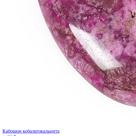
Кабошон кобальтокальцита