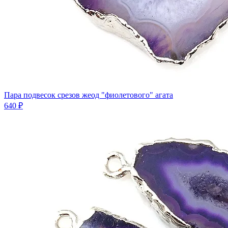
Пара подвесок срезов жеод "фиолетового" агата
640 ₽