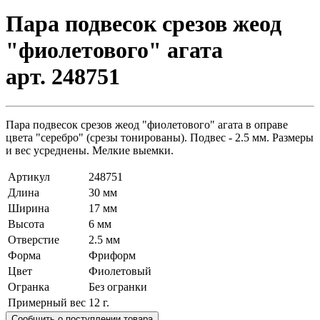
Пара подвесок срезов жеод
"фиолетового" агата
арт. 248751
Пара подвесок срезов жеод "фиолетового" агата в оправе
цвета "серебро" (срезы тонированы). Подвес - 2.5 мм. Размеры
и вес усреднены. Мелкие выемки.
Артикул
248751
Длина
30 мм
Ширина
17 мм
Высота
6 мм
Отверстие
2.5 мм
Форма
Фриформ
Цвет
Фиолетовый
Огранка
Без огранки
Примерный вес
12
г.
Сообщить о поступлении товара