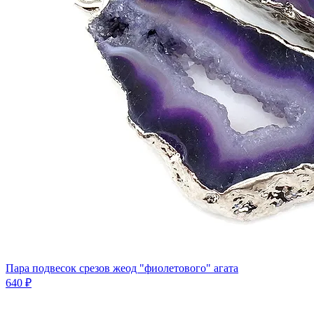
Пара подвесок срезов жеод "фиолетового" агата
640 ₽