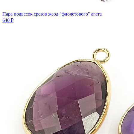
Пара подвесок срезов жеод "фиолетового" агата
640 ₽