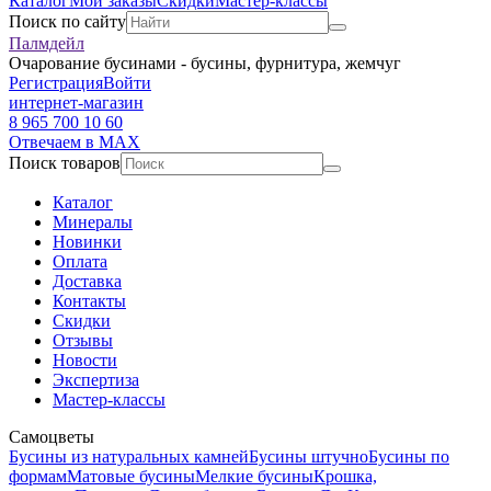
Каталог
Мои заказы
Скидки
Мастер-классы
Поиск по сайту
Палмдейл
Очарование бусинами - бусины, фурнитура, жемчуг
Регистрация
Войти
интернет-магазин
8 965 700 10 60
Отвечаем в MAX
Поиск товаров
Каталог
Минералы
Новинки
Оплата
Доставка
Контакты
Скидки
Отзывы
Новости
Экспертиза
Мастер-классы
Самоцветы
Бусины из натуральных камней
Бусины штучно
Бусины по
формам
Матовые бусины
Мелкие бусины
Крошка,