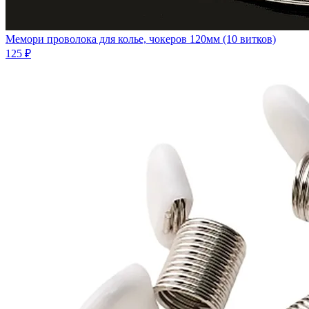
Мемори проволока для колье, чокеров 120мм (10 витков)
125 ₽