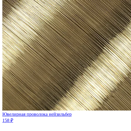
Ювелиpная проволока нейзильбеp
158 ₽