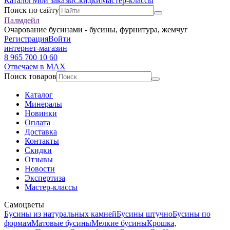
Каталог
Мои заказы
Скидки
Мастер-классы
Поиск по сайту
Палмдейл
Очарование бусинами - бусины, фурнитура, жемчуг
Регистрация
Войти
интернет-магазин
8 965 700 10 60
Отвечаем в MAX
Поиск товаров
Каталог
Минералы
Новинки
Оплата
Доставка
Контакты
Скидки
Отзывы
Новости
Экспертиза
Мастер-классы
Самоцветы
Бусины из натуральных камней
Бусины штучно
Бусины по
формам
Матовые бусины
Мелкие бусины
Крошка,