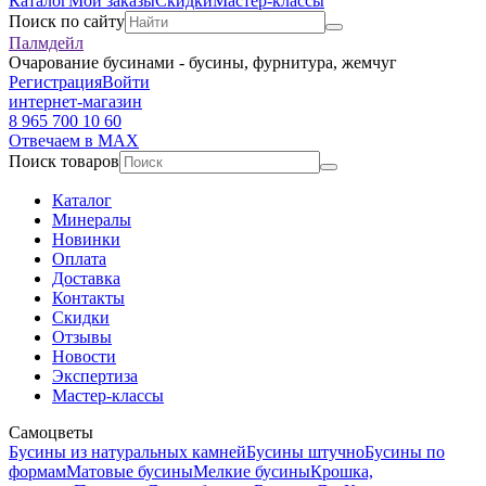
Каталог
Мои заказы
Скидки
Мастер-классы
Поиск по сайту
Палмдейл
Очарование бусинами - бусины, фурнитура, жемчуг
Регистрация
Войти
интернет-магазин
8 965 700 10 60
Отвечаем в MAX
Поиск товаров
Каталог
Минералы
Новинки
Оплата
Доставка
Контакты
Скидки
Отзывы
Новости
Экспертиза
Мастер-классы
Самоцветы
Бусины из натуральных камней
Бусины штучно
Бусины по
формам
Матовые бусины
Мелкие бусины
Крошка,