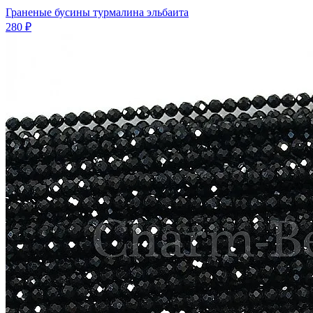
Граненые бусины турмалина эльбаита
280 ₽