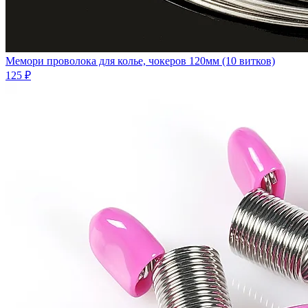
Мемори проволока для колье, чокеров 120мм (10 витков)
125 ₽