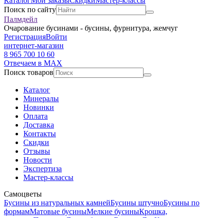
Каталог
Мои заказы
Скидки
Мастер-классы
Поиск по сайту
Палмдейл
Очарование бусинами - бусины, фурнитура, жемчуг
Регистрация
Войти
интернет-магазин
8 965 700 10 60
Отвечаем в MAX
Поиск товаров
Каталог
Минералы
Новинки
Оплата
Доставка
Контакты
Скидки
Отзывы
Новости
Экспертиза
Мастер-классы
Самоцветы
Бусины из натуральных камней
Бусины штучно
Бусины по
формам
Матовые бусины
Мелкие бусины
Крошка,