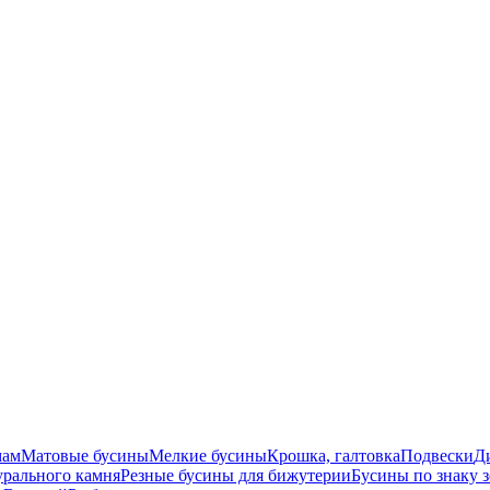
мам
Матовые бусины
Мелкие бусины
Крошка, галтовка
Подвески
Д
урального камня
Резные бусины для бижутерии
Бусины по знаку 