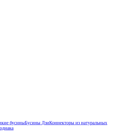
икие бусины
Бусины Дзи
Коннекторы из натуральных
зодиака