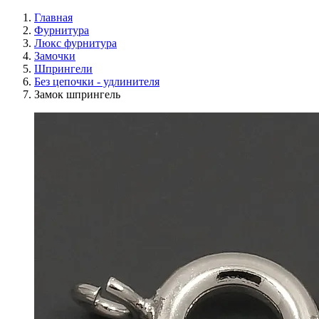
Главная
Фурнитура
Люкс фурнитура
Замочки
Шпрингели
Без цепочки - удлинителя
Замок шпрингель