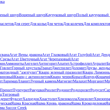
ока
теный шнур
Вощеный шнур
Каучуковый шнур
Полый каучуковый
раслетов
Для серег
Для колье
Для четок
Для колечек
Для комплекто
свана
Агат Вены дракона
Агат Глазковый
Агат Голубой
Агат Ден
 Срезы
Агат Цветочный
Агат Черепаховый
Агат
рин
Аммониты
Ангелит
Антигорит
Апатит
Астрофиллит
Ауралит
Б
Говлит
Горный хрусталь
Гранат
Джеспилит
Доломит
Друзы, жеоды
матоидный "азезтулит"
Кварц зеленый празиолит
Кварц Лимонн
линовый
Кварц с актинолитом
Кварц черри
Коралл
Корунд
Кошачи
ит
Ларимар
Лланит
Лунный камень
Магнезит
Малахит
Морганит
Мр
Пренит
Пурпурит
Ракушки
Риолит
Родонит
Родохрозит
Родусит
Са
рц
Тигровый
дерит
Фуксит
Халцедон
Хиастолит
Хризоколла
Хризолит
Хризопра
ческая
Яшма Красная
Яшма Кровь дракона
Яшма Крокодиловая
Яш
ма Succor Creek