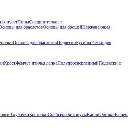
для пусет
Пины
Соединительные
Основы для браслетов
Основы для брошей
Нержавеющая
епочки
Основы для браслетов
Подвески
Бусины
Рамки для
ий
Крест
Жемчуг птичья лапка
Полупросверленный
Подвески с
новые
Трубочки
Косточки
Спейсеры
Биконусы
Капли
Оливки
Башен