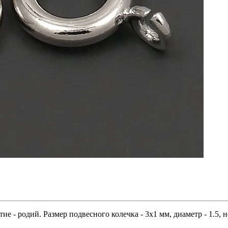
 - родий. Размер подвесного колечка - 3х1 мм, диаметр - 1.5, не