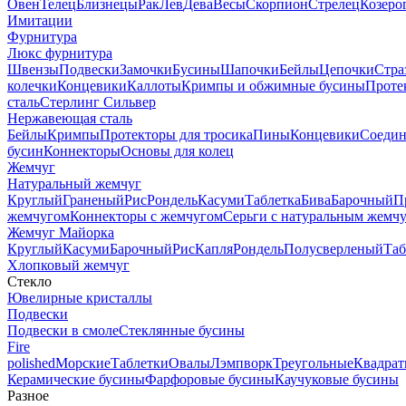
Овен
Телец
Близнецы
Рак
Лев
Дева
Весы
Скорпион
Стрелец
Козеро
Имитации
Фурнитура
Люкс фурнитура
Швензы
Подвески
Замочки
Бусины
Шапочки
Бейлы
Цепочки
Стра
колечки
Концевики
Каллоты
Кримпы и обжимные бусины
Проте
сталь
Стерлинг Сильвер
Нержавеющая сталь
Бейлы
Кримпы
Протекторы для тросика
Пины
Концевики
Соедин
бусин
Коннекторы
Основы для колец
Жемчуг
Натуральный жемчуг
Круглый
Граненый
Рис
Рондель
Касуми
Таблетка
Бива
Барочный
П
жемчугом
Коннекторы с жемчугом
Серьги с натуральным жемч
Жемчуг Майорка
Круглый
Касуми
Барочный
Рис
Капля
Рондель
Полусверленый
Таб
Хлопковый жемчуг
Стекло
Ювелирные кристаллы
Подвески
Подвески в смоле
Стеклянные бусины
Fire
polished
Морские
Таблетки
Овалы
Лэмпворк
Треугольные
Квадрат
Керамические бусины
Фарфоровые бусины
Каучуковые бусины
Разное