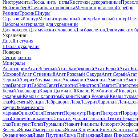
Инструменты
Леска, нить, иглы
Кисточки декоративные
Провол
Нейзильбер
Ювелирная проволока
Мемори проволока
Серебро
Резинка
Тросик
Шнуры
Стразовый шнур
Метализированный шнур
Замшевый шнур
Пле
Наборы материалов для украшений
Для чокеров
Для мужских чокеров
Для браслетов
Для мужских б
Украшения
Дизайн студия
Школа рукоделия
Подарки
Сертификаты
Минералы
Авантюрин
Агат Зеленый
Агат Бамбуковый
Агат Белый
Агат Бот
Моховой
Агат Огненный
Агат Розовый Сакура
Агат Серый
Агат
Черный
Азурит
Азурмалахит
Аквамарин
Амазонит
Аметист
Амет
глаз
Варисцит
Габбро
Гагат
Гелиотис
Гелиотроп
Гематит
Гиперстен
Белый
Аквакварц
Кварц Дымчатый
Кварц Клубничный
Кварц ге
сахарный
Кварц с хлоритом
Кианит
Кварц Розовый
Кварц турма
глаз
Кремень
Кунцит
Лабрадорит
Лава
Лазурит
Ларвикит
Лепидол
каури
Окаменелость
мариам
Оникс
Опал
Пегматит
Перламутр
Пирит
Питерсит
Порфир
глаз
Солнечный камень
Стихтит
Сугилит
Танзанит
Тектит
Тераге
глаз
Тингуаит
Топаз
Турмалин
Унакит
Фианиты
Флюорит
Фосфоси
Зеленая
Яшма Императорская
Яшма Капучино
Яшма Картографи
Океаническая
Яшма Паутина
Яшма Пейзажная
Яшма Пикассо
Яш