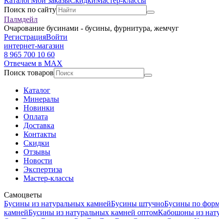
Каталог
Мои заказы
Скидки
Мастер-классы
Поиск по сайту
Палмдейл
Очарование бусинами - бусины, фурнитура, жемчуг
Регистрация
Войти
интернет-магазин
8 965 700 10 60
Отвечаем в MAX
Поиск товаров
Каталог
Минералы
Новинки
Оплата
Доставка
Контакты
Скидки
Отзывы
Новости
Экспертиза
Мастер-классы
Самоцветы
Бусины из натуральных камней
Бусины штучно
Бусины по фор
камней
Бусины из натуральных камней оптом
Кабошоны из нат