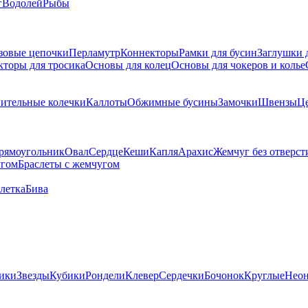
г
Водолей
Рыбы
зовые цепочки
Перламутр
Коннекторы
Рамки для бусин
Заглушки 
кторы для тросика
Основы для колец
Основы для чокеров и колье
ительные колечки
Каллоты
Обжимные бусины
Замочки
Швензы
Ц
рямоугольник
Овал
Сердце
Кеши
Капля
Арахис
Жемчуг без отверст
угом
Браслеты с жемчугом
летка
Бива
ики
Звезды
Кубики
Рондели
Клевер
Сердечки
Бочонок
Круглые
Нео