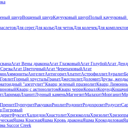
ока
теный шнур
Вощеный шнур
Каучуковый шнур
Полый каучуковый
раслетов
Для серег
Для колье
Для четок
Для колечек
Для комплекто
свана
Агат Вены дракона
Агат Глазковый
Агат Голубой
Агат Ден
 Срезы
Агат Цветочный
Агат Черепаховый
Агат
рин
Аммониты
Ангелит
Антигорит
Апатит
Астрофиллит
Ауралит
Б
Говлит
Горный хрусталь
Гранат
Джеспилит
Доломит
Друзы, жеоды
матоидный "азезтулит"
Кварц зеленый празиолит
Кварц Лимонн
линовый
Кварц с актинолитом
Кварц черри
Коралл
Корунд
Кошачи
ит
Ларимар
Лланит
Лунный камень
Магнезит
Малахит
Морганит
Мр
Пренит
Пурпурит
Ракушки
Риолит
Родонит
Родохрозит
Родусит
Са
рц
Тигровый
дерит
Фуксит
Халцедон
Хиастолит
Хризоколла
Хризолит
Хризопра
ческая
Яшма Красная
Яшма Кровь дракона
Яшма Крокодиловая
Яш
ма Succor Creek