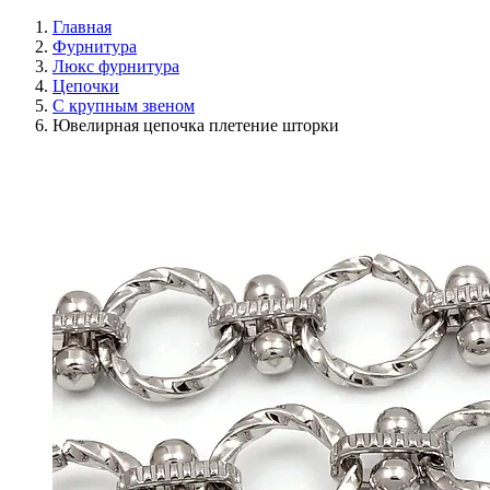
Главная
Фурнитура
Люкс фурнитура
Цепочки
С крупным звеном
Ювелирная цепочка плетение шторки