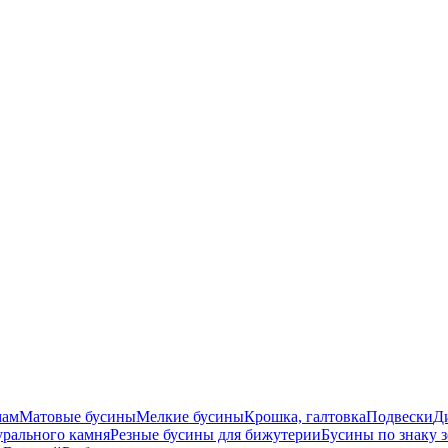
мам
Матовые бусины
Мелкие бусины
Крошка, галтовка
Подвески
Д
урального камня
Резные бусины для бижутерии
Бусины по знаку 