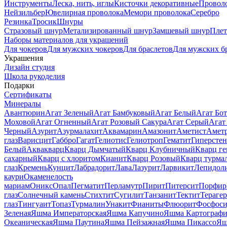
Инструменты
Леска, нить, иглы
Кисточки декоративные
Провол
Нейзильбер
Ювелирная проволока
Мемори проволока
Серебро
Резинка
Тросик
Шнуры
Стразовый шнур
Метализированный шнур
Замшевый шнур
Пле
Наборы материалов для украшений
Для чокеров
Для мужских чокеров
Для браслетов
Для мужских б
Украшения
Дизайн студия
Школа рукоделия
Подарки
Сертификаты
Минералы
Авантюрин
Агат Зеленый
Агат Бамбуковый
Агат Белый
Агат Бот
Моховой
Агат Огненный
Агат Розовый Сакура
Агат Серый
Агат
Черный
Азурит
Азурмалахит
Аквамарин
Амазонит
Аметист
Амет
глаз
Варисцит
Габбро
Гагат
Гелиотис
Гелиотроп
Гематит
Гиперстен
Белый
Аквакварц
Кварц Дымчатый
Кварц Клубничный
Кварц ге
сахарный
Кварц с хлоритом
Кианит
Кварц Розовый
Кварц турма
глаз
Кремень
Кунцит
Лабрадорит
Лава
Лазурит
Ларвикит
Лепидол
каури
Окаменелость
мариам
Оникс
Опал
Пегматит
Перламутр
Пирит
Питерсит
Порфир
глаз
Солнечный камень
Стихтит
Сугилит
Танзанит
Тектит
Тераге
глаз
Тингуаит
Топаз
Турмалин
Унакит
Фианиты
Флюорит
Фосфоси
Зеленая
Яшма Императорская
Яшма Капучино
Яшма Картографи
Океаническая
Яшма Паутина
Яшма Пейзажная
Яшма Пикассо
Яш