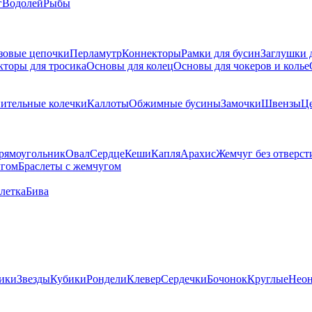
г
Водолей
Рыбы
зовые цепочки
Перламутр
Коннекторы
Рамки для бусин
Заглушки 
кторы для тросика
Основы для колец
Основы для чокеров и колье
ительные колечки
Каллоты
Обжимные бусины
Замочки
Швензы
Ц
рямоугольник
Овал
Сердце
Кеши
Капля
Арахис
Жемчуг без отверст
угом
Браслеты с жемчугом
летка
Бива
ики
Звезды
Кубики
Рондели
Клевер
Сердечки
Бочонок
Круглые
Нео