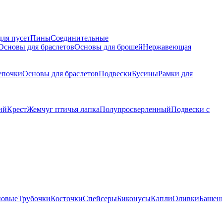
для пусет
Пины
Соединительные
Основы для браслетов
Основы для брошей
Нержавеющая
епочки
Основы для браслетов
Подвески
Бусины
Рамки для
ий
Крест
Жемчуг птичья лапка
Полупросверленный
Подвески с
новые
Трубочки
Косточки
Спейсеры
Биконусы
Капли
Оливки
Башен