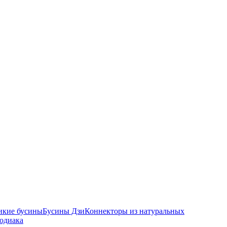
икие бусины
Бусины Дзи
Коннекторы из натуральных
зодиака