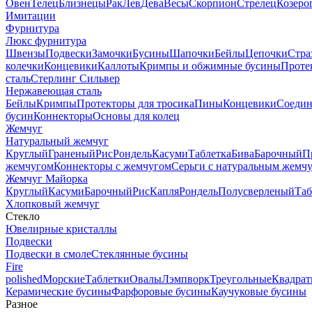
Овен
Телец
Близнецы
Рак
Лев
Дева
Весы
Скорпион
Стрелец
Козеро
Имитации
Фурнитура
Люкс фурнитура
Швензы
Подвески
Замочки
Бусины
Шапочки
Бейлы
Цепочки
Стра
колечки
Концевики
Каллоты
Кримпы и обжимные бусины
Проте
сталь
Стерлинг Сильвер
Нержавеющая сталь
Бейлы
Кримпы
Протекторы для тросика
Пины
Концевики
Соедин
бусин
Коннекторы
Основы для колец
Жемчуг
Натуральный жемчуг
Круглый
Граненый
Рис
Рондель
Касуми
Таблетка
Бива
Барочный
П
жемчугом
Коннекторы с жемчугом
Серьги с натуральным жемч
Жемчуг Майорка
Круглый
Касуми
Барочный
Рис
Капля
Рондель
Полусверленый
Таб
Хлопковый жемчуг
Стекло
Ювелирные кристаллы
Подвески
Подвески в смоле
Стеклянные бусины
Fire
polished
Морские
Таблетки
Овалы
Лэмпворк
Треугольные
Квадрат
Керамические бусины
Фарфоровые бусины
Каучуковые бусины
Разное