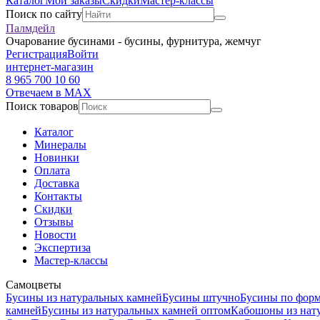
Каталог
Мои заказы
Скидки
Мастер-классы
Поиск по сайту
Палмдейл
Очарование бусинами - бусины, фурнитура, жемчуг
Регистрация
Войти
интернет-магазин
8 965 700 10 60
Отвечаем в MAX
Поиск товаров
Каталог
Минералы
Новинки
Оплата
Доставка
Контакты
Скидки
Отзывы
Новости
Экспертиза
Мастер-классы
Самоцветы
Бусины из натуральных камней
Бусины штучно
Бусины по фор
камней
Бусины из натуральных камней оптом
Кабошоны из нат