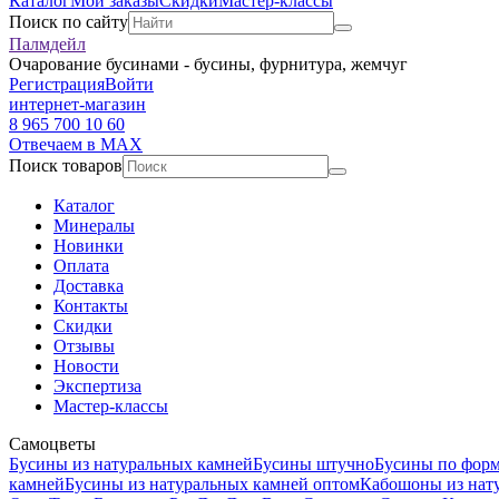
Каталог
Мои заказы
Скидки
Мастер-классы
Поиск по сайту
Палмдейл
Очарование бусинами - бусины, фурнитура, жемчуг
Регистрация
Войти
интернет-магазин
8 965 700 10 60
Отвечаем в MAX
Поиск товаров
Каталог
Минералы
Новинки
Оплата
Доставка
Контакты
Скидки
Отзывы
Новости
Экспертиза
Мастер-классы
Самоцветы
Бусины из натуральных камней
Бусины штучно
Бусины по фор
камней
Бусины из натуральных камней оптом
Кабошоны из нат