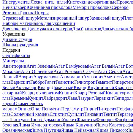
Инструменты
Леска, нить, иглы
Кисточки декоративные
Провол
Нейзильбер
Ювелирная проволока
Мемори проволока
Серебро
Резинка
Тросик
Шнуры
Стразовый шнур
Метализированный шнур
Замшевый шнур
Пле
Наборы материалов для украшений
Для чокеров
Для мужских чокеров
Для браслетов
Для мужских б
Украшения
Дизайн студия
Школа рукоделия
Подарки
Сертификаты
Минералы
Авантюрин
Агат Зеленый
Агат Бамбуковый
Агат Белый
Агат Бот
Моховой
Агат Огненный
Агат Розовый Сакура
Агат Серый
Агат
Черный
Азурит
Азурмалахит
Аквамарин
Амазонит
Аметист
Амет
глаз
Варисцит
Габбро
Гагат
Гелиотис
Гелиотроп
Гематит
Гиперстен
Белый
Аквакварц
Кварц Дымчатый
Кварц Клубничный
Кварц ге
сахарный
Кварц с хлоритом
Кианит
Кварц Розовый
Кварц турма
глаз
Кремень
Кунцит
Лабрадорит
Лава
Лазурит
Ларвикит
Лепидол
каури
Окаменелость
мариам
Оникс
Опал
Пегматит
Перламутр
Пирит
Питерсит
Порфир
глаз
Солнечный камень
Стихтит
Сугилит
Танзанит
Тектит
Тераге
глаз
Тингуаит
Топаз
Турмалин
Унакит
Фианиты
Флюорит
Фосфоси
Зеленая
Яшма Императорская
Яшма Капучино
Яшма Картографи
Океаническая
Яшма Паутина
Яшма Пейзажная
Яшма Пикассо
Яш