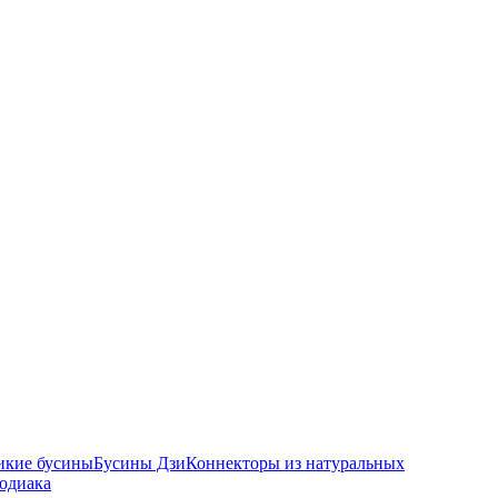
икие бусины
Бусины Дзи
Коннекторы из натуральных
зодиака