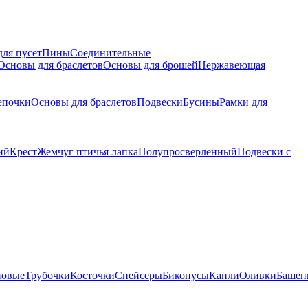
для пусет
Пины
Соединительные
Основы для браслетов
Основы для брошей
Нержавеющая
епочки
Основы для браслетов
Подвески
Бусины
Рамки для
ий
Крест
Жемчуг птичья лапка
Полупросверленный
Подвески с
новые
Трубочки
Косточки
Спейсеры
Биконусы
Капли
Оливки
Башен