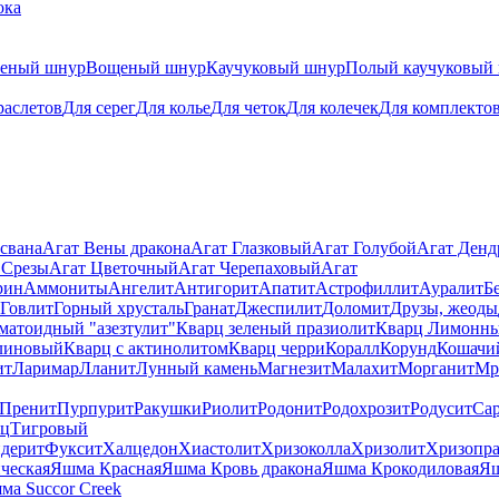
ока
теный шнур
Вощеный шнур
Каучуковый шнур
Полый каучуковый
раслетов
Для серег
Для колье
Для четок
Для колечек
Для комплекто
свана
Агат Вены дракона
Агат Глазковый
Агат Голубой
Агат Ден
 Срезы
Агат Цветочный
Агат Черепаховый
Агат
рин
Аммониты
Ангелит
Антигорит
Апатит
Астрофиллит
Ауралит
Б
Говлит
Горный хрусталь
Гранат
Джеспилит
Доломит
Друзы, жеоды
матоидный "азезтулит"
Кварц зеленый празиолит
Кварц Лимонн
линовый
Кварц с актинолитом
Кварц черри
Коралл
Корунд
Кошачи
ит
Ларимар
Лланит
Лунный камень
Магнезит
Малахит
Морганит
Мр
Пренит
Пурпурит
Ракушки
Риолит
Родонит
Родохрозит
Родусит
Са
рц
Тигровый
дерит
Фуксит
Халцедон
Хиастолит
Хризоколла
Хризолит
Хризопра
ческая
Яшма Красная
Яшма Кровь дракона
Яшма Крокодиловая
Яш
ма Succor Creek