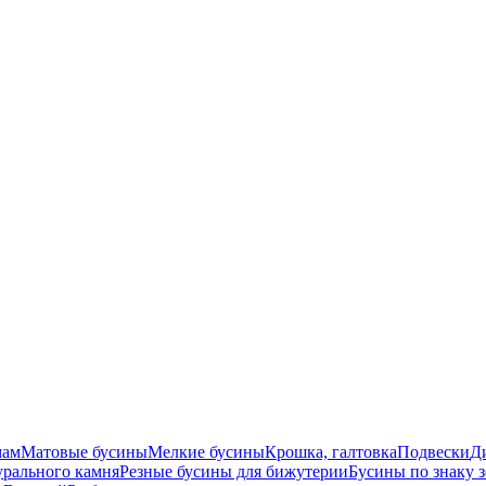
мам
Матовые бусины
Мелкие бусины
Крошка, галтовка
Подвески
Д
урального камня
Резные бусины для бижутерии
Бусины по знаку 