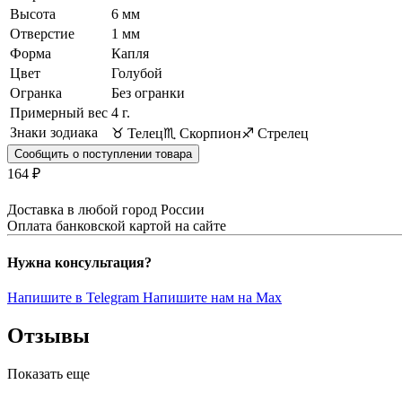
Высота
6 мм
Отверстие
1 мм
Форма
Капля
Цвет
Голубой
Огранка
Без огранки
Примерный вес
4
г.
Знаки зодиака
♉ Телец
♏ Скорпион
♐ Стрелец
Сообщить о поступлении товара
164 ₽
Доставка в любой город России
Оплата банковской картой на сайте
Нужна консультация?
Напишите в Telegram
Напишите нам на Max
Отзывы
Показать еще