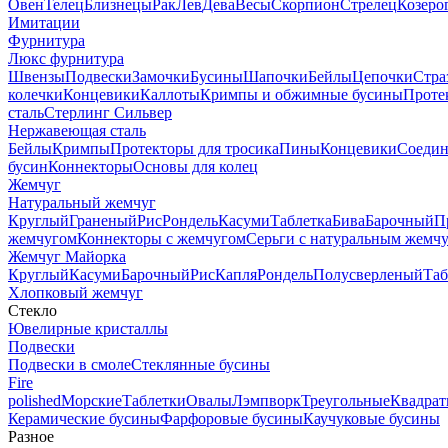
Овен
Телец
Близнецы
Рак
Лев
Дева
Весы
Скорпион
Стрелец
Козеро
Имитации
Фурнитура
Люкс фурнитура
Швензы
Подвески
Замочки
Бусины
Шапочки
Бейлы
Цепочки
Стра
колечки
Концевики
Каллоты
Кримпы и обжимные бусины
Проте
сталь
Стерлинг Сильвер
Нержавеющая сталь
Бейлы
Кримпы
Протекторы для тросика
Пины
Концевики
Соедин
бусин
Коннекторы
Основы для колец
Жемчуг
Натуральный жемчуг
Круглый
Граненый
Рис
Рондель
Касуми
Таблетка
Бива
Барочный
П
жемчугом
Коннекторы с жемчугом
Серьги с натуральным жемч
Жемчуг Майорка
Круглый
Касуми
Барочный
Рис
Капля
Рондель
Полусверленый
Таб
Хлопковый жемчуг
Стекло
Ювелирные кристаллы
Подвески
Подвески в смоле
Стеклянные бусины
Fire
polished
Морские
Таблетки
Овалы
Лэмпворк
Треугольные
Квадрат
Керамические бусины
Фарфоровые бусины
Каучуковые бусины
Разное