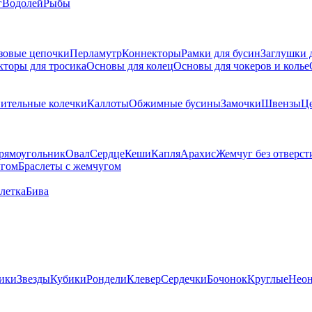
г
Водолей
Рыбы
зовые цепочки
Перламутр
Коннекторы
Рамки для бусин
Заглушки 
кторы для тросика
Основы для колец
Основы для чокеров и колье
ительные колечки
Каллоты
Обжимные бусины
Замочки
Швензы
Ц
рямоугольник
Овал
Сердце
Кеши
Капля
Арахис
Жемчуг без отверст
угом
Браслеты с жемчугом
летка
Бива
ики
Звезды
Кубики
Рондели
Клевер
Сердечки
Бочонок
Круглые
Нео