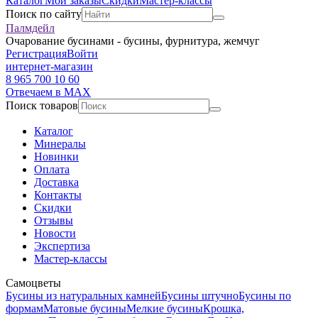
Каталог
Мои заказы
Скидки
Мастер-классы
Поиск по сайту
Палмдейл
Очарование бусинами - бусины, фурнитура, жемчуг
Регистрация
Войти
интернет-магазин
8 965 700 10 60
Отвечаем в MAX
Поиск товаров
Каталог
Минералы
Новинки
Оплата
Доставка
Контакты
Скидки
Отзывы
Новости
Экспертиза
Мастер-классы
Самоцветы
Бусины из натуральных камней
Бусины штучно
Бусины по
формам
Матовые бусины
Мелкие бусины
Крошка,