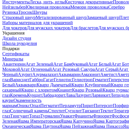
Инструменты
Леска, нить, иглы
Кисточки декоративные
Провол
Нейзильбер
Ювелирная проволока
Мемори проволока
Серебро
Резинка
Тросик
Шнуры
Стразовый шнур
Метализированный шнур
Замшевый шнур
Пле
Наборы материалов для украшений
Для чокеров
Для мужских чокеров
Для браслетов
Для мужских б
Украшения
Дизайн студия
Школа рукоделия
Подарки
Сертификаты
Минералы
Авантюрин
Агат Зеленый
Агат Бамбуковый
Агат Белый
Агат Бот
Моховой
Агат Огненный
Агат Розовый Сакура
Агат Серый
Агат
Черный
Азурит
Азурмалахит
Аквамарин
Амазонит
Аметист
Амет
глаз
Варисцит
Габбро
Гагат
Гелиотис
Гелиотроп
Гематит
Гиперстен
Белый
Аквакварц
Кварц Дымчатый
Кварц Клубничный
Кварц ге
сахарный
Кварц с хлоритом
Кианит
Кварц Розовый
Кварц турма
глаз
Кремень
Кунцит
Лабрадорит
Лава
Лазурит
Ларвикит
Лепидол
каури
Окаменелость
мариам
Оникс
Опал
Пегматит
Перламутр
Пирит
Питерсит
Порфир
глаз
Солнечный камень
Стихтит
Сугилит
Танзанит
Тектит
Тераге
глаз
Тингуаит
Топаз
Турмалин
Унакит
Фианиты
Флюорит
Фосфоси
Зеленая
Яшма Императорская
Яшма Капучино
Яшма Картографи
Океаническая
Яшма Паутина
Яшма Пейзажная
Яшма Пикассо
Яш