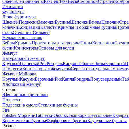
Овен
Телец
Близнецы
Рак
Лев
Дева
Весы
Скорпион
Стрелец
Козеро
Имитации
Фурнитура
Люкс фурнитура
Швензы
Подвески
Замочки
Бусины
Шапочки
Бейлы
Цепочки
Стра
колечки
Концевики
Каллоты
Кримпы и обжимные бусины
Проте
сталь
Стерлинг Сильвер
Нержавеющая сталь
Бейлы
Кримпы
Протекторы для тросика
Пины
Концевики
Соедин
бусин
Коннекторы
Основы для колец
Жемчуг
Натуральный жемчуг
Круглый
Граненый
Рис
Рондель
Касуми
Таблетка
Бива
Барочный
П
жемчугом
Коннекторы с жемчугом
Серьги с натуральным жемч
Жемчуг Майорка
Круглый
Касуми
Барочный
Рис
Капля
Рондель
Полусверленый
Таб
Хлопковый жемчуг
Стекло
Ювелирные кристаллы
Подвески
Подвески в смоле
Стеклянные бусины
Fire
polished
Морские
Таблетки
Овалы
Лэмпворк
Треугольные
Квадрат
Керамические бусины
Фарфоровые бусины
Каучуковые бусины
Разное