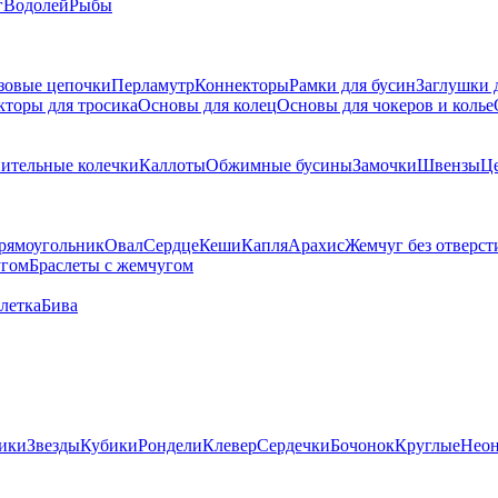
г
Водолей
Рыбы
зовые цепочки
Перламутр
Коннекторы
Рамки для бусин
Заглушки 
кторы для тросика
Основы для колец
Основы для чокеров и колье
ительные колечки
Каллоты
Обжимные бусины
Замочки
Швензы
Ц
рямоугольник
Овал
Сердце
Кеши
Капля
Арахис
Жемчуг без отверст
угом
Браслеты с жемчугом
летка
Бива
ики
Звезды
Кубики
Рондели
Клевер
Сердечки
Бочонок
Круглые
Нео