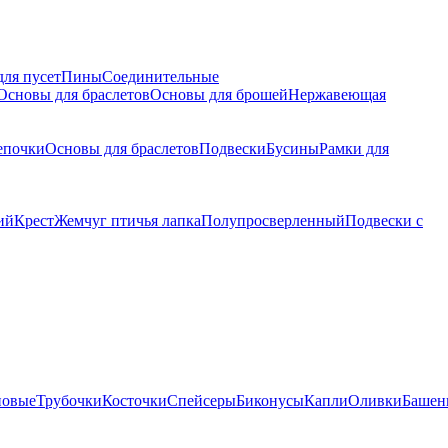
для пусет
Пины
Соединительные
Основы для браслетов
Основы для брошей
Нержавеющая
епочки
Основы для браслетов
Подвески
Бусины
Рамки для
ий
Крест
Жемчуг птичья лапка
Полупросверленный
Подвески с
новые
Трубочки
Косточки
Спейсеры
Биконусы
Капли
Оливки
Башен