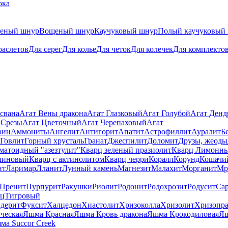
ока
теный шнур
Вощеный шнур
Каучуковый шнур
Полый каучуковый
раслетов
Для серег
Для колье
Для четок
Для колечек
Для комплекто
свана
Агат Вены дракона
Агат Глазковый
Агат Голубой
Агат Ден
 Срезы
Агат Цветочный
Агат Черепаховый
Агат
рин
Аммониты
Ангелит
Антигорит
Апатит
Астрофиллит
Ауралит
Б
Говлит
Горный хрусталь
Гранат
Джеспилит
Доломит
Друзы, жеоды
матоидный "азезтулит"
Кварц зеленый празиолит
Кварц Лимонн
линовый
Кварц с актинолитом
Кварц черри
Коралл
Корунд
Кошачи
ит
Ларимар
Лланит
Лунный камень
Магнезит
Малахит
Морганит
Мр
Пренит
Пурпурит
Ракушки
Риолит
Родонит
Родохрозит
Родусит
Са
рц
Тигровый
дерит
Фуксит
Халцедон
Хиастолит
Хризоколла
Хризолит
Хризопра
ческая
Яшма Красная
Яшма Кровь дракона
Яшма Крокодиловая
Яш
ма Succor Creek