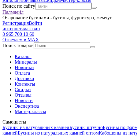
Каталог
Мои заказы
Скидки
Мастер-классы
Поиск по сайту
Палмдейл
Очарование бусинами - бусины, фурнитура, жемчуг
Регистрация
Войти
интернет-магазин
8 965 700 10 60
Отвечаем в MAX
Поиск товаров
Каталог
Минералы
Новинки
Оплата
Доставка
Контакты
Скидки
Отзывы
Новости
Экспертиза
Мастер-классы
Самоцветы
Бусины из натуральных камней
Бусины штучно
Бусины по фор
камней
Бусины из натуральных камней оптом
Кабошоны из нат