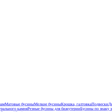
мам
Матовые бусины
Мелкие бусины
Крошка, галтовка
Подвески
Д
урального камня
Резные бусины для бижутерии
Бусины по знаку 