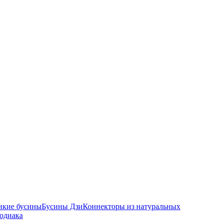
икие бусины
Бусины Дзи
Коннекторы из натуральных
зодиака