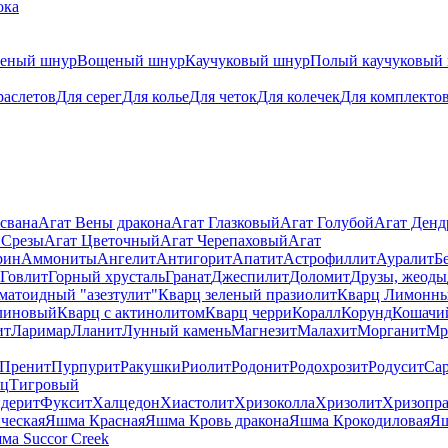
ока
теный шнур
Вощеный шнур
Каучуковый шнур
Полый каучуковый
раслетов
Для серег
Для колье
Для четок
Для колечек
Для комплекто
свана
Агат Вены дракона
Агат Глазковый
Агат Голубой
Агат Ден
 Срезы
Агат Цветочный
Агат Черепаховый
Агат
рин
Аммониты
Ангелит
Антигорит
Апатит
Астрофиллит
Ауралит
Б
Говлит
Горный хрусталь
Гранат
Джеспилит
Доломит
Друзы, жеоды
матоидный "азезтулит"
Кварц зеленый празиолит
Кварц Лимонн
линовый
Кварц с актинолитом
Кварц черри
Коралл
Корунд
Кошачи
ит
Ларимар
Лланит
Лунный камень
Магнезит
Малахит
Морганит
Мр
Пренит
Пурпурит
Ракушки
Риолит
Родонит
Родохрозит
Родусит
Са
рц
Тигровый
дерит
Фуксит
Халцедон
Хиастолит
Хризоколла
Хризолит
Хризопра
ческая
Яшма Красная
Яшма Кровь дракона
Яшма Крокодиловая
Яш
ма Succor Creek