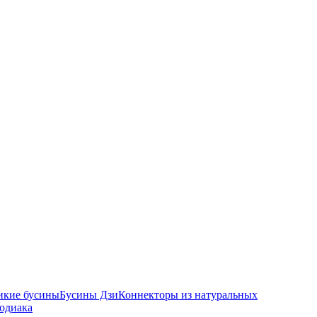
икие бусины
Бусины Дзи
Коннекторы из натуральных
зодиака