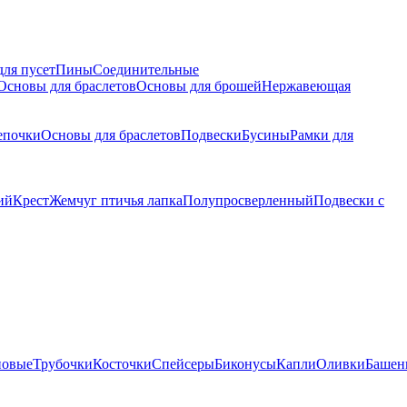
для пусет
Пины
Соединительные
Основы для браслетов
Основы для брошей
Нержавеющая
епочки
Основы для браслетов
Подвески
Бусины
Рамки для
ий
Крест
Жемчуг птичья лапка
Полупросверленный
Подвески с
новые
Трубочки
Косточки
Спейсеры
Биконусы
Капли
Оливки
Башен