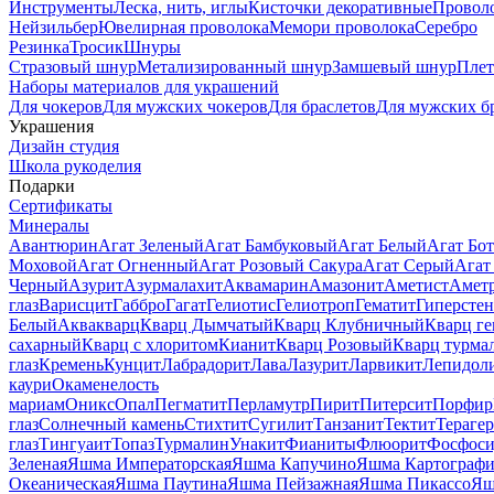
Инструменты
Леска, нить, иглы
Кисточки декоративные
Провол
Нейзильбер
Ювелирная проволока
Мемори проволока
Серебро
Резинка
Тросик
Шнуры
Стразовый шнур
Метализированный шнур
Замшевый шнур
Пле
Наборы материалов для украшений
Для чокеров
Для мужских чокеров
Для браслетов
Для мужских б
Украшения
Дизайн студия
Школа рукоделия
Подарки
Сертификаты
Минералы
Авантюрин
Агат Зеленый
Агат Бамбуковый
Агат Белый
Агат Бот
Моховой
Агат Огненный
Агат Розовый Сакура
Агат Серый
Агат
Черный
Азурит
Азурмалахит
Аквамарин
Амазонит
Аметист
Амет
глаз
Варисцит
Габбро
Гагат
Гелиотис
Гелиотроп
Гематит
Гиперстен
Белый
Аквакварц
Кварц Дымчатый
Кварц Клубничный
Кварц ге
сахарный
Кварц с хлоритом
Кианит
Кварц Розовый
Кварц турма
глаз
Кремень
Кунцит
Лабрадорит
Лава
Лазурит
Ларвикит
Лепидол
каури
Окаменелость
мариам
Оникс
Опал
Пегматит
Перламутр
Пирит
Питерсит
Порфир
глаз
Солнечный камень
Стихтит
Сугилит
Танзанит
Тектит
Тераге
глаз
Тингуаит
Топаз
Турмалин
Унакит
Фианиты
Флюорит
Фосфоси
Зеленая
Яшма Императорская
Яшма Капучино
Яшма Картографи
Океаническая
Яшма Паутина
Яшма Пейзажная
Яшма Пикассо
Яш