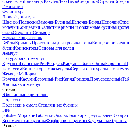
Овен
Телец
Близнецы
Рак
Лев
Дева
Весы
Скорпион
Стрелец
Козеро
Имитации
Фурнитура
Люкс фурнитура
Швензы
Подвески
Замочки
Бусины
Шапочки
Бейлы
Цепочки
Стра
колечки
Концевики
Каллоты
Кримпы и обжимные бусины
Проте
сталь
Стерлинг Сильвер
Нержавеющая сталь
Бейлы
Кримпы
Протекторы для тросика
Пины
Концевики
Соедин
бусин
Коннекторы
Основы для колец
Жемчуг
Натуральный жемчуг
Круглый
Граненый
Рис
Рондель
Касуми
Таблетка
Бива
Барочный
П
жемчугом
Коннекторы с жемчугом
Серьги с натуральным жемч
Жемчуг Майорка
Круглый
Касуми
Барочный
Рис
Капля
Рондель
Полусверленый
Таб
Хлопковый жемчуг
Стекло
Ювелирные кристаллы
Подвески
Подвески в смоле
Стеклянные бусины
Fire
polished
Морские
Таблетки
Овалы
Лэмпворк
Треугольные
Квадрат
Керамические бусины
Фарфоровые бусины
Каучуковые бусины
Разное