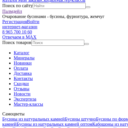
Каталог
Мои заказы
Скидки
Мастер-классы
Поиск по сайту
Палмдейл
Очарование бусинами - бусины, фурнитура, жемчуг
Регистрация
Войти
интернет-магазин
8 965 700 10 60
Отвечаем в MAX
Поиск товаров
Каталог
Минералы
Новинки
Оплата
Доставка
Контакты
Скидки
Отзывы
Новости
Экспертиза
Мастер-классы
Самоцветы
Бусины из натуральных камней
Бусины штучно
Бусины по фор
камней
Бусины из натуральных камней оптом
Кабошоны из нат