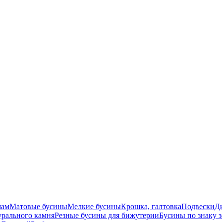
мам
Матовые бусины
Мелкие бусины
Крошка, галтовка
Подвески
Д
урального камня
Резные бусины для бижутерии
Бусины по знаку 