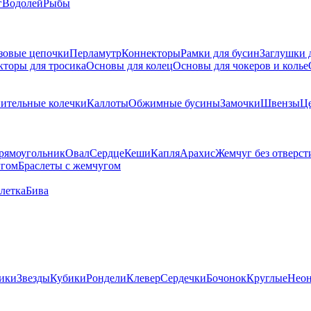
г
Водолей
Рыбы
зовые цепочки
Перламутр
Коннекторы
Рамки для бусин
Заглушки 
кторы для тросика
Основы для колец
Основы для чокеров и колье
ительные колечки
Каллоты
Обжимные бусины
Замочки
Швензы
Ц
рямоугольник
Овал
Сердце
Кеши
Капля
Арахис
Жемчуг без отверст
угом
Браслеты с жемчугом
летка
Бива
ики
Звезды
Кубики
Рондели
Клевер
Сердечки
Бочонок
Круглые
Нео