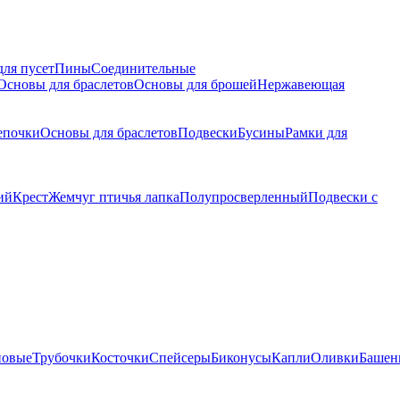
для пусет
Пины
Соединительные
Основы для браслетов
Основы для брошей
Нержавеющая
епочки
Основы для браслетов
Подвески
Бусины
Рамки для
ий
Крест
Жемчуг птичья лапка
Полупросверленный
Подвески с
новые
Трубочки
Косточки
Спейсеры
Биконусы
Капли
Оливки
Башен