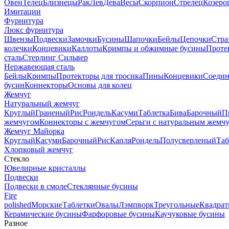
Овен
Телец
Близнецы
Рак
Лев
Дева
Весы
Скорпион
Стрелец
Козеро
Имитации
Фурнитура
Люкс фурнитура
Швензы
Подвески
Замочки
Бусины
Шапочки
Бейлы
Цепочки
Стра
колечки
Концевики
Каллоты
Кримпы и обжимные бусины
Проте
сталь
Стерлинг Сильвер
Нержавеющая сталь
Бейлы
Кримпы
Протекторы для тросика
Пины
Концевики
Соедин
бусин
Коннекторы
Основы для колец
Жемчуг
Натуральный жемчуг
Круглый
Граненый
Рис
Рондель
Касуми
Таблетка
Бива
Барочный
П
жемчугом
Коннекторы с жемчугом
Серьги с натуральным жемч
Жемчуг Майорка
Круглый
Касуми
Барочный
Рис
Капля
Рондель
Полусверленый
Таб
Хлопковый жемчуг
Стекло
Ювелирные кристаллы
Подвески
Подвески в смоле
Стеклянные бусины
Fire
polished
Морские
Таблетки
Овалы
Лэмпворк
Треугольные
Квадрат
Керамические бусины
Фарфоровые бусины
Каучуковые бусины
Разное