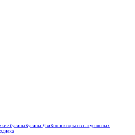
икие бусины
Бусины Дзи
Коннекторы из натуральных
зодиака