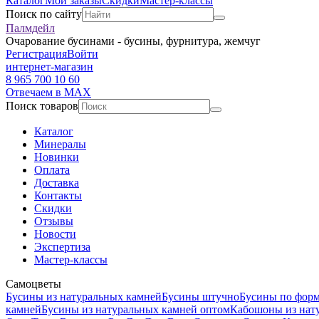
Каталог
Мои заказы
Скидки
Мастер-классы
Поиск по сайту
Палмдейл
Очарование бусинами - бусины, фурнитура, жемчуг
Регистрация
Войти
интернет-магазин
8 965 700 10 60
Отвечаем в MAX
Поиск товаров
Каталог
Минералы
Новинки
Оплата
Доставка
Контакты
Скидки
Отзывы
Новости
Экспертиза
Мастер-классы
Самоцветы
Бусины из натуральных камней
Бусины штучно
Бусины по фор
камней
Бусины из натуральных камней оптом
Кабошоны из нат