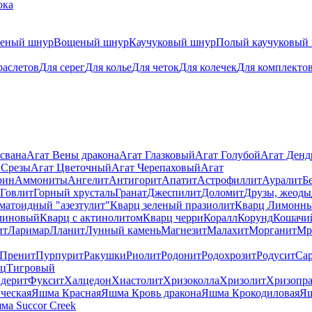
ока
теный шнур
Вощеный шнур
Каучуковый шнур
Полый каучуковый
раслетов
Для серег
Для колье
Для четок
Для колечек
Для комплекто
свана
Агат Вены дракона
Агат Глазковый
Агат Голубой
Агат Ден
 Срезы
Агат Цветочный
Агат Черепаховый
Агат
рин
Аммониты
Ангелит
Антигорит
Апатит
Астрофиллит
Ауралит
Б
Говлит
Горный хрусталь
Гранат
Джеспилит
Доломит
Друзы, жеоды
матоидный "азезтулит"
Кварц зеленый празиолит
Кварц Лимонн
линовый
Кварц с актинолитом
Кварц черри
Коралл
Корунд
Кошачи
ит
Ларимар
Лланит
Лунный камень
Магнезит
Малахит
Морганит
Мр
Пренит
Пурпурит
Ракушки
Риолит
Родонит
Родохрозит
Родусит
Са
рц
Тигровый
дерит
Фуксит
Халцедон
Хиастолит
Хризоколла
Хризолит
Хризопра
ческая
Яшма Красная
Яшма Кровь дракона
Яшма Крокодиловая
Яш
ма Succor Creek