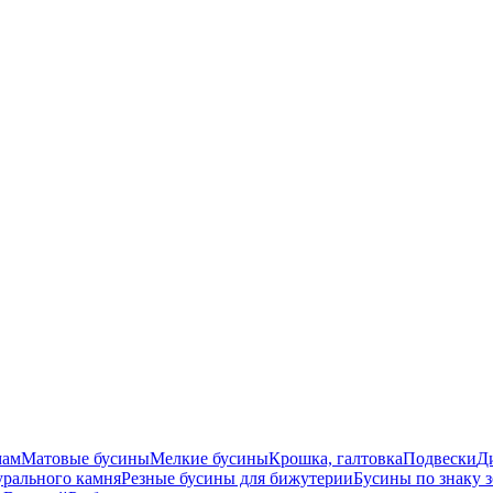
мам
Матовые бусины
Мелкие бусины
Крошка, галтовка
Подвески
Д
урального камня
Резные бусины для бижутерии
Бусины по знаку 