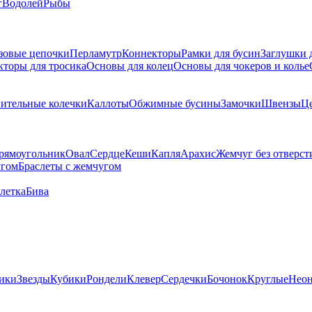
г
Водолей
Рыбы
зовые цепочки
Перламутр
Коннекторы
Рамки для бусин
Заглушки 
кторы для тросика
Основы для колец
Основы для чокеров и колье
ительные колечки
Каллоты
Обжимные бусины
Замочки
Швензы
Ц
рямоугольник
Овал
Сердце
Кеши
Капля
Арахис
Жемчуг без отверст
угом
Браслеты с жемчугом
летка
Бива
ики
Звезды
Кубики
Рондели
Клевер
Сердечки
Бочонок
Круглые
Нео