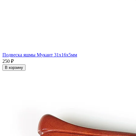
Подвеска яшмы Мукаит 31x16x5мм
250 ₽
В корзину