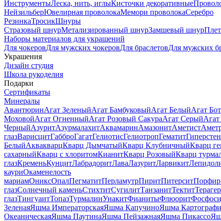
Инструменты
Леска, нить, иглы
Кисточки декоративные
Провол
Нейзильбер
Ювелирная проволока
Мемори проволока
Серебро
Резинка
Тросик
Шнуры
Стразовый шнур
Метализированный шнур
Замшевый шнур
Пле
Наборы материалов для украшений
Для чокеров
Для мужских чокеров
Для браслетов
Для мужских б
Украшения
Дизайн студия
Школа рукоделия
Подарки
Сертификаты
Минералы
Авантюрин
Агат Зеленый
Агат Бамбуковый
Агат Белый
Агат Бот
Моховой
Агат Огненный
Агат Розовый Сакура
Агат Серый
Агат
Черный
Азурит
Азурмалахит
Аквамарин
Амазонит
Аметист
Амет
глаз
Варисцит
Габбро
Гагат
Гелиотис
Гелиотроп
Гематит
Гиперстен
Белый
Аквакварц
Кварц Дымчатый
Кварц Клубничный
Кварц ге
сахарный
Кварц с хлоритом
Кианит
Кварц Розовый
Кварц турма
глаз
Кремень
Кунцит
Лабрадорит
Лава
Лазурит
Ларвикит
Лепидол
каури
Окаменелость
мариам
Оникс
Опал
Пегматит
Перламутр
Пирит
Питерсит
Порфир
глаз
Солнечный камень
Стихтит
Сугилит
Танзанит
Тектит
Тераге
глаз
Тингуаит
Топаз
Турмалин
Унакит
Фианиты
Флюорит
Фосфоси
Зеленая
Яшма Императорская
Яшма Капучино
Яшма Картографи
Океаническая
Яшма Паутина
Яшма Пейзажная
Яшма Пикассо
Яш