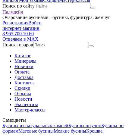
Каталог
Мои заказы
Скидки
Мастер-классы
Поиск по сайту
Палмдейл
Очарование бусинами - бусины, фурнитура, жемчуг
Регистрация
Войти
интернет-магазин
8 965 700 10 60
Отвечаем в MAX
Поиск товаров
Каталог
Минералы
Новинки
Оплата
Доставка
Контакты
Скидки
Отзывы
Новости
Экспертиза
Мастер-классы
Самоцветы
Бусины из натуральных камней
Бусины штучно
Бусины по
формам
Матовые бусины
Мелкие бусины
Крошка,