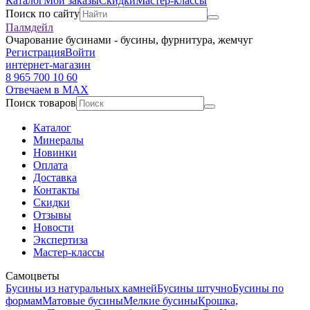
Каталог
Мои заказы
Скидки
Мастер-классы
Поиск по сайту
Палмдейл
Очарование бусинами - бусины, фурнитура, жемчуг
Регистрация
Войти
интернет-магазин
8 965 700 10 60
Отвечаем в MAX
Поиск товаров
Каталог
Минералы
Новинки
Оплата
Доставка
Контакты
Скидки
Отзывы
Новости
Экспертиза
Мастер-классы
Самоцветы
Бусины из натуральных камней
Бусины штучно
Бусины по
формам
Матовые бусины
Мелкие бусины
Крошка,