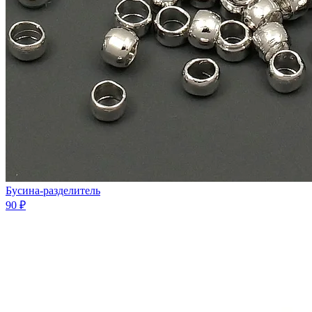
Бусина-разделитeль
90 ₽