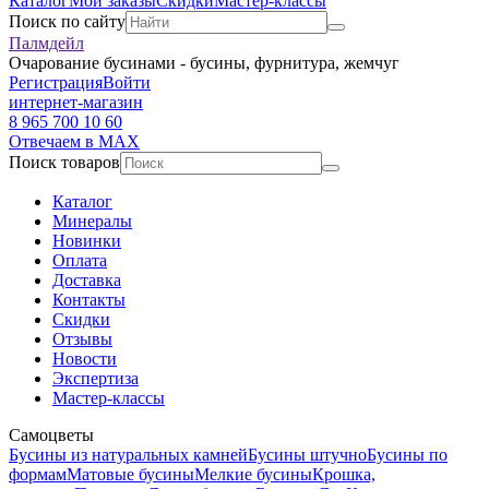
Каталог
Мои заказы
Скидки
Мастер-классы
Поиск по сайту
Палмдейл
Очарование бусинами - бусины, фурнитура, жемчуг
Регистрация
Войти
интернет-магазин
8 965 700 10 60
Отвечаем в MAX
Поиск товаров
Каталог
Минералы
Новинки
Оплата
Доставка
Контакты
Скидки
Отзывы
Новости
Экспертиза
Мастер-классы
Самоцветы
Бусины из натуральных камней
Бусины штучно
Бусины по
формам
Матовые бусины
Мелкие бусины
Крошка,