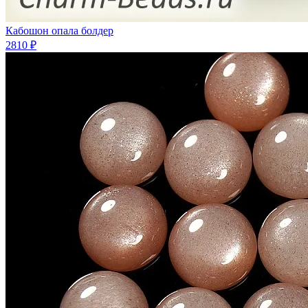
Кабошон опала болдер
2810 ₽