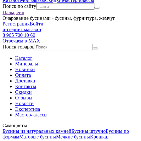
Каталог
Мои заказы
Скидки
Мастер-классы
Поиск по сайту
Палмдейл
Очарование бусинами - бусины, фурнитура, жемчуг
Регистрация
Войти
интернет-магазин
8 965 700 10 60
Отвечаем в MAX
Поиск товаров
Каталог
Минералы
Новинки
Оплата
Доставка
Контакты
Скидки
Отзывы
Новости
Экспертиза
Мастер-классы
Самоцветы
Бусины из натуральных камней
Бусины штучно
Бусины по
формам
Матовые бусины
Мелкие бусины
Крошка,