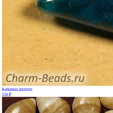
Кабошон апатита
556 ₽