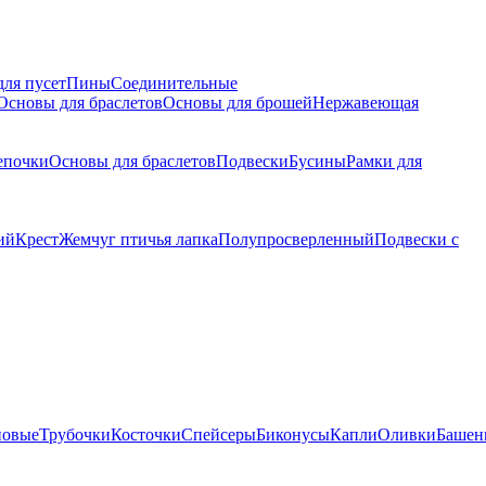
для пусет
Пины
Соединительные
Основы для браслетов
Основы для брошей
Нержавеющая
епочки
Основы для браслетов
Подвески
Бусины
Рамки для
ий
Крест
Жемчуг птичья лапка
Полупросверленный
Подвески с
новые
Трубочки
Косточки
Спейсеры
Биконусы
Капли
Оливки
Башен