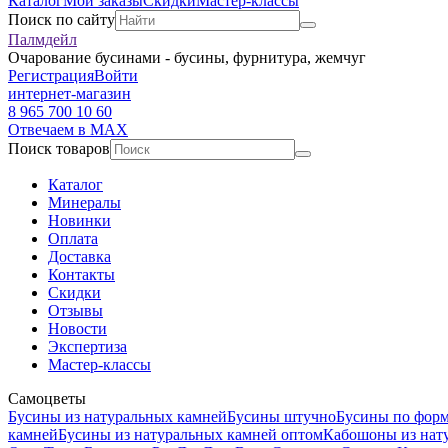
Каталог
Мои заказы
Скидки
Мастер-классы
Поиск по сайту
Палмдейл
Очарование бусинами - бусины, фурнитура, жемчуг
Регистрация
Войти
интернет-магазин
8 965 700 10 60
Отвечаем в MAX
Поиск товаров
Каталог
Минералы
Новинки
Оплата
Доставка
Контакты
Скидки
Отзывы
Новости
Экспертиза
Мастер-классы
Самоцветы
Бусины из натуральных камней
Бусины штучно
Бусины по фор
камней
Бусины из натуральных камней оптом
Кабошоны из нат