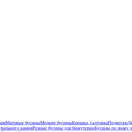
мам
Матовые бусины
Мелкие бусины
Крошка, галтовка
Подвески
Д
урального камня
Резные бусины для бижутерии
Бусины по знаку 