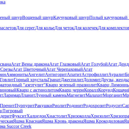
ока
теный шнур
Вощеный шнур
Каучуковый шнур
Полый каучуковый
раслетов
Для серег
Для колье
Для четок
Для колечек
Для комплекто
свана
Агат Вены дракона
Агат Глазковый
Агат Голубой
Агат Ден
 Срезы
Агат Цветочный
Агат Черепаховый
Агат
рин
Аммониты
Ангелит
Антигорит
Апатит
Астрофиллит
Ауралит
Б
Говлит
Горный хрусталь
Гранат
Джеспилит
Доломит
Друзы, жеоды
матоидный "азезтулит"
Кварц зеленый празиолит
Кварц Лимонн
линовый
Кварц с актинолитом
Кварц черри
Коралл
Корунд
Кошачи
ит
Ларимар
Лланит
Лунный камень
Магнезит
Малахит
Морганит
Мр
Пренит
Пурпурит
Ракушки
Риолит
Родонит
Родохрозит
Родусит
Са
рц
Тигровый
дерит
Фуксит
Халцедон
Хиастолит
Хризоколла
Хризолит
Хризопра
ческая
Яшма Красная
Яшма Кровь дракона
Яшма Крокодиловая
Яш
ма Succor Creek