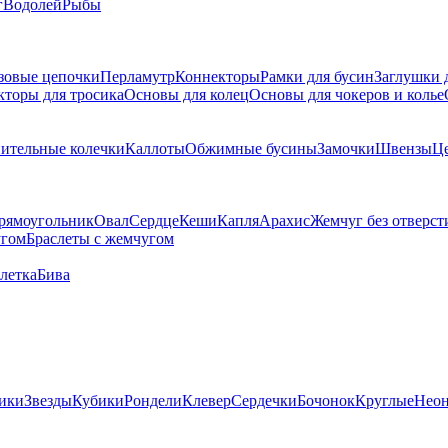
г
Водолей
Рыбы
зовые цепочки
Перламутр
Коннекторы
Рамки для бусин
Заглушки 
кторы для тросика
Основы для колец
Основы для чокеров и колье
ительные колечки
Каллоты
Обжимные бусины
Замочки
Швензы
Ц
рямоугольник
Овал
Сердце
Кеши
Капля
Арахис
Жемчуг без отверст
угом
Браслеты с жемчугом
летка
Бива
ики
Звезды
Кубики
Рондели
Клевер
Сердечки
Бочонок
Круглые
Нео