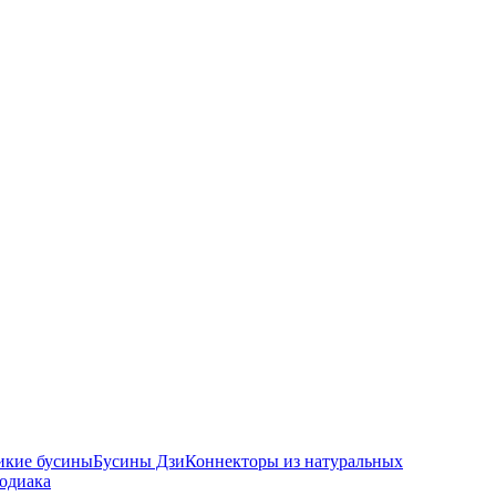
икие бусины
Бусины Дзи
Коннекторы из натуральных
зодиака