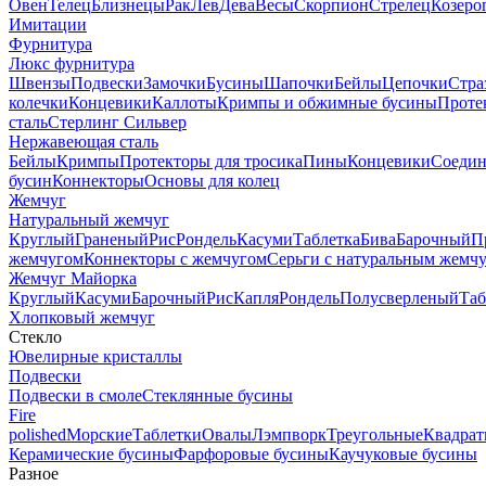
Овен
Телец
Близнецы
Рак
Лев
Дева
Весы
Скорпион
Стрелец
Козеро
Имитации
Фурнитура
Люкс фурнитура
Швензы
Подвески
Замочки
Бусины
Шапочки
Бейлы
Цепочки
Стра
колечки
Концевики
Каллоты
Кримпы и обжимные бусины
Проте
сталь
Стерлинг Сильвер
Нержавеющая сталь
Бейлы
Кримпы
Протекторы для тросика
Пины
Концевики
Соедин
бусин
Коннекторы
Основы для колец
Жемчуг
Натуральный жемчуг
Круглый
Граненый
Рис
Рондель
Касуми
Таблетка
Бива
Барочный
П
жемчугом
Коннекторы с жемчугом
Серьги с натуральным жемч
Жемчуг Майорка
Круглый
Касуми
Барочный
Рис
Капля
Рондель
Полусверленый
Таб
Хлопковый жемчуг
Стекло
Ювелирные кристаллы
Подвески
Подвески в смоле
Стеклянные бусины
Fire
polished
Морские
Таблетки
Овалы
Лэмпворк
Треугольные
Квадрат
Керамические бусины
Фарфоровые бусины
Каучуковые бусины
Разное