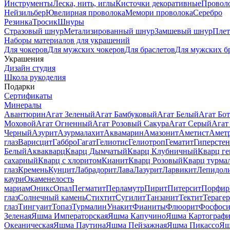
Инструменты
Леска, нить, иглы
Кисточки декоративные
Провол
Нейзильбер
Ювелирная проволока
Мемори проволока
Серебро
Резинка
Тросик
Шнуры
Стразовый шнур
Метализированный шнур
Замшевый шнур
Пле
Наборы материалов для украшений
Для чокеров
Для мужских чокеров
Для браслетов
Для мужских б
Украшения
Дизайн студия
Школа рукоделия
Подарки
Сертификаты
Минералы
Авантюрин
Агат Зеленый
Агат Бамбуковый
Агат Белый
Агат Бот
Моховой
Агат Огненный
Агат Розовый Сакура
Агат Серый
Агат
Черный
Азурит
Азурмалахит
Аквамарин
Амазонит
Аметист
Амет
глаз
Варисцит
Габбро
Гагат
Гелиотис
Гелиотроп
Гематит
Гиперстен
Белый
Аквакварц
Кварц Дымчатый
Кварц Клубничный
Кварц ге
сахарный
Кварц с хлоритом
Кианит
Кварц Розовый
Кварц турма
глаз
Кремень
Кунцит
Лабрадорит
Лава
Лазурит
Ларвикит
Лепидол
каури
Окаменелость
мариам
Оникс
Опал
Пегматит
Перламутр
Пирит
Питерсит
Порфир
глаз
Солнечный камень
Стихтит
Сугилит
Танзанит
Тектит
Тераге
глаз
Тингуаит
Топаз
Турмалин
Унакит
Фианиты
Флюорит
Фосфоси
Зеленая
Яшма Императорская
Яшма Капучино
Яшма Картографи
Океаническая
Яшма Паутина
Яшма Пейзажная
Яшма Пикассо
Яш