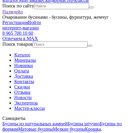
Каталог
Мои заказы
Скидки
Мастер-классы
Поиск по сайту
Палмдейл
Очарование бусинами - бусины, фурнитура, жемчуг
Регистрация
Войти
интернет-магазин
8 965 700 10 60
Отвечаем в MAX
Поиск товаров
Каталог
Минералы
Новинки
Оплата
Доставка
Контакты
Скидки
Отзывы
Новости
Экспертиза
Мастер-классы
Самоцветы
Бусины из натуральных камней
Бусины штучно
Бусины по
формам
Матовые бусины
Мелкие бусины
Крошка,