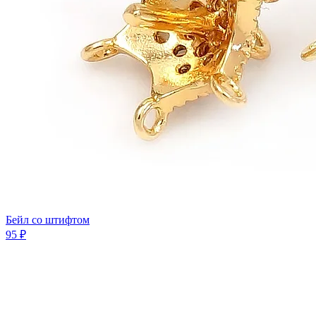
Бейл co штифтом
95 ₽