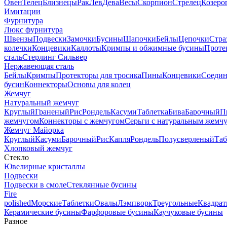
Овен
Телец
Близнецы
Рак
Лев
Дева
Весы
Скорпион
Стрелец
Козеро
Имитации
Фурнитура
Люкс фурнитура
Швензы
Подвески
Замочки
Бусины
Шапочки
Бейлы
Цепочки
Стра
колечки
Концевики
Каллоты
Кримпы и обжимные бусины
Проте
сталь
Стерлинг Сильвер
Нержавеющая сталь
Бейлы
Кримпы
Протекторы для тросика
Пины
Концевики
Соедин
бусин
Коннекторы
Основы для колец
Жемчуг
Натуральный жемчуг
Круглый
Граненый
Рис
Рондель
Касуми
Таблетка
Бива
Барочный
П
жемчугом
Коннекторы с жемчугом
Серьги с натуральным жемч
Жемчуг Майорка
Круглый
Касуми
Барочный
Рис
Капля
Рондель
Полусверленый
Таб
Хлопковый жемчуг
Стекло
Ювелирные кристаллы
Подвески
Подвески в смоле
Стеклянные бусины
Fire
polished
Морские
Таблетки
Овалы
Лэмпворк
Треугольные
Квадрат
Керамические бусины
Фарфоровые бусины
Каучуковые бусины
Разное