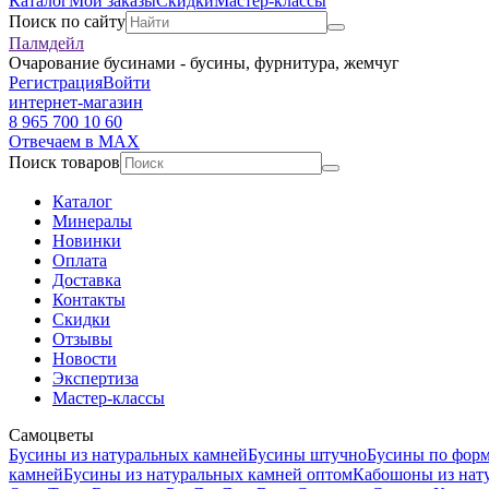
Каталог
Мои заказы
Скидки
Мастер-классы
Поиск по сайту
Палмдейл
Очарование бусинами - бусины, фурнитура, жемчуг
Регистрация
Войти
интернет-магазин
8 965 700 10 60
Отвечаем в MAX
Поиск товаров
Каталог
Минералы
Новинки
Оплата
Доставка
Контакты
Скидки
Отзывы
Новости
Экспертиза
Мастер-классы
Самоцветы
Бусины из натуральных камней
Бусины штучно
Бусины по фор
камней
Бусины из натуральных камней оптом
Кабошоны из нат