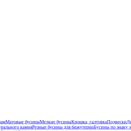
мам
Матовые бусины
Мелкие бусины
Крошка, галтовка
Подвески
Д
урального камня
Резные бусины для бижутерии
Бусины по знаку 