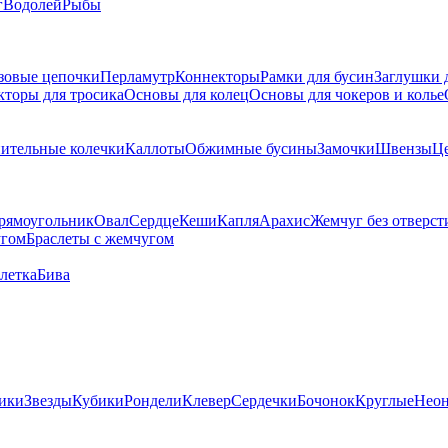
г
Водолей
Рыбы
зовые цепочки
Перламутр
Коннекторы
Рамки для бусин
Заглушки 
кторы для тросика
Основы для колец
Основы для чокеров и колье
ительные колечки
Каллоты
Обжимные бусины
Замочки
Швензы
Ц
рямоугольник
Овал
Сердце
Кеши
Капля
Арахис
Жемчуг без отверст
угом
Браслеты с жемчугом
летка
Бива
ики
Звезды
Кубики
Рондели
Клевер
Сердечки
Бочонок
Круглые
Нео