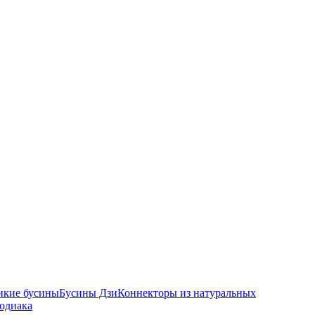
икие бусины
Бусины Дзи
Коннекторы из натуральных
зодиака