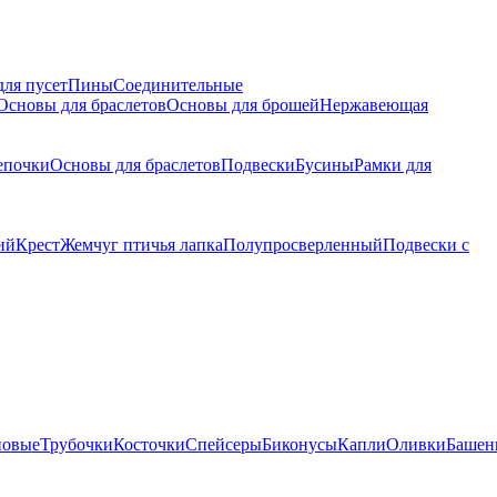
для пусет
Пины
Соединительные
Основы для браслетов
Основы для брошей
Нержавеющая
епочки
Основы для браслетов
Подвески
Бусины
Рамки для
ий
Крест
Жемчуг птичья лапка
Полупросверленный
Подвески с
новые
Трубочки
Косточки
Спейсеры
Биконусы
Капли
Оливки
Башен