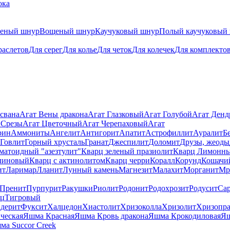
ока
теный шнур
Вощеный шнур
Каучуковый шнур
Полый каучуковый
раслетов
Для серег
Для колье
Для четок
Для колечек
Для комплекто
свана
Агат Вены дракона
Агат Глазковый
Агат Голубой
Агат Ден
 Срезы
Агат Цветочный
Агат Черепаховый
Агат
рин
Аммониты
Ангелит
Антигорит
Апатит
Астрофиллит
Ауралит
Б
Говлит
Горный хрусталь
Гранат
Джеспилит
Доломит
Друзы, жеоды
матоидный "азезтулит"
Кварц зеленый празиолит
Кварц Лимонн
линовый
Кварц с актинолитом
Кварц черри
Коралл
Корунд
Кошачи
ит
Ларимар
Лланит
Лунный камень
Магнезит
Малахит
Морганит
Мр
Пренит
Пурпурит
Ракушки
Риолит
Родонит
Родохрозит
Родусит
Са
рц
Тигровый
дерит
Фуксит
Халцедон
Хиастолит
Хризоколла
Хризолит
Хризопра
ческая
Яшма Красная
Яшма Кровь дракона
Яшма Крокодиловая
Яш
ма Succor Creek