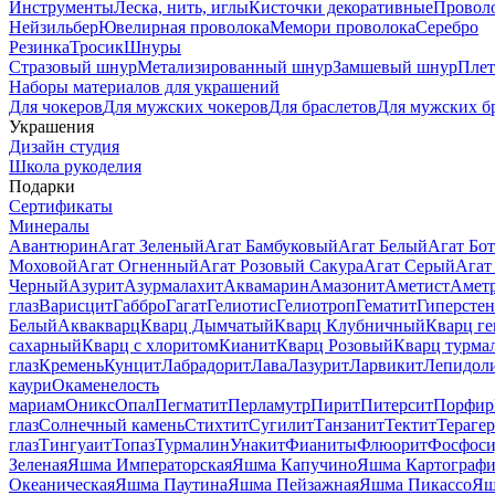
Инструменты
Леска, нить, иглы
Кисточки декоративные
Провол
Нейзильбер
Ювелирная проволока
Мемори проволока
Серебро
Резинка
Тросик
Шнуры
Стразовый шнур
Метализированный шнур
Замшевый шнур
Пле
Наборы материалов для украшений
Для чокеров
Для мужских чокеров
Для браслетов
Для мужских б
Украшения
Дизайн студия
Школа рукоделия
Подарки
Сертификаты
Минералы
Авантюрин
Агат Зеленый
Агат Бамбуковый
Агат Белый
Агат Бот
Моховой
Агат Огненный
Агат Розовый Сакура
Агат Серый
Агат
Черный
Азурит
Азурмалахит
Аквамарин
Амазонит
Аметист
Амет
глаз
Варисцит
Габбро
Гагат
Гелиотис
Гелиотроп
Гематит
Гиперстен
Белый
Аквакварц
Кварц Дымчатый
Кварц Клубничный
Кварц ге
сахарный
Кварц с хлоритом
Кианит
Кварц Розовый
Кварц турма
глаз
Кремень
Кунцит
Лабрадорит
Лава
Лазурит
Ларвикит
Лепидол
каури
Окаменелость
мариам
Оникс
Опал
Пегматит
Перламутр
Пирит
Питерсит
Порфир
глаз
Солнечный камень
Стихтит
Сугилит
Танзанит
Тектит
Тераге
глаз
Тингуаит
Топаз
Турмалин
Унакит
Фианиты
Флюорит
Фосфоси
Зеленая
Яшма Императорская
Яшма Капучино
Яшма Картографи
Океаническая
Яшма Паутина
Яшма Пейзажная
Яшма Пикассо
Яш