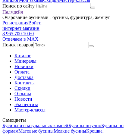
Каталог
Мои заказы
Скидки
Мастер-классы
Поиск по сайту
Палмдейл
Очарование бусинами - бусины, фурнитура, жемчуг
Регистрация
Войти
интернет-магазин
8 965 700 10 60
Отвечаем в MAX
Поиск товаров
Каталог
Минералы
Новинки
Оплата
Доставка
Контакты
Скидки
Отзывы
Новости
Экспертиза
Мастер-классы
Самоцветы
Бусины из натуральных камней
Бусины штучно
Бусины по
формам
Матовые бусины
Мелкие бусины
Крошка,