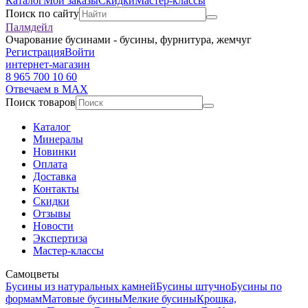
Каталог
Мои заказы
Скидки
Мастер-классы
Поиск по сайту
Палмдейл
Очарование бусинами - бусины, фурнитура, жемчуг
Регистрация
Войти
интернет-магазин
8 965 700 10 60
Отвечаем в MAX
Поиск товаров
Каталог
Минералы
Новинки
Оплата
Доставка
Контакты
Скидки
Отзывы
Новости
Экспертиза
Мастер-классы
Самоцветы
Бусины из натуральных камней
Бусины штучно
Бусины по
формам
Матовые бусины
Мелкие бусины
Крошка,