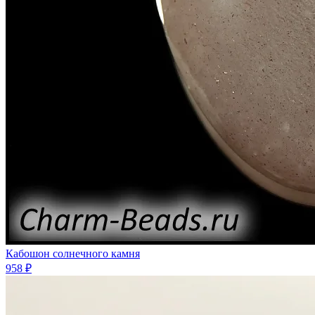
Кабошон солнечного камня
958 ₽