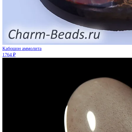
Кабошон аммолита
1764 ₽