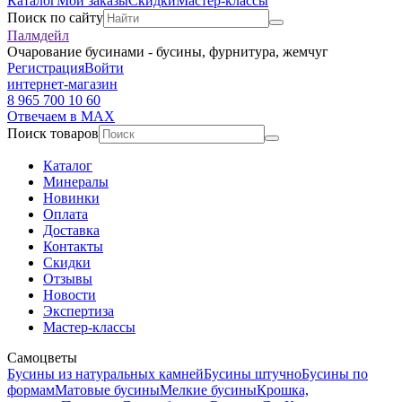
Каталог
Мои заказы
Скидки
Мастер-классы
Поиск по сайту
Палмдейл
Очарование бусинами - бусины, фурнитура, жемчуг
Регистрация
Войти
интернет-магазин
8 965 700 10 60
Отвечаем в MAX
Поиск товаров
Каталог
Минералы
Новинки
Оплата
Доставка
Контакты
Скидки
Отзывы
Новости
Экспертиза
Мастер-классы
Самоцветы
Бусины из натуральных камней
Бусины штучно
Бусины по
формам
Матовые бусины
Мелкие бусины
Крошка,