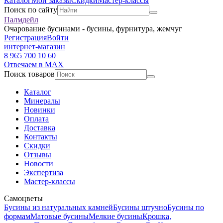
Каталог
Мои заказы
Скидки
Мастер-классы
Поиск по сайту
Палмдейл
Очарование бусинами - бусины, фурнитура, жемчуг
Регистрация
Войти
интернет-магазин
8 965 700 10 60
Отвечаем в MAX
Поиск товаров
Каталог
Минералы
Новинки
Оплата
Доставка
Контакты
Скидки
Отзывы
Новости
Экспертиза
Мастер-классы
Самоцветы
Бусины из натуральных камней
Бусины штучно
Бусины по
формам
Матовые бусины
Мелкие бусины
Крошка,