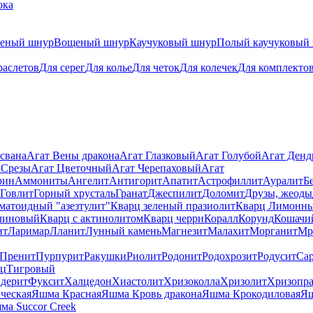
ока
теный шнур
Вощеный шнур
Каучуковый шнур
Полый каучуковый
раслетов
Для серег
Для колье
Для четок
Для колечек
Для комплекто
свана
Агат Вены дракона
Агат Глазковый
Агат Голубой
Агат Ден
 Срезы
Агат Цветочный
Агат Черепаховый
Агат
рин
Аммониты
Ангелит
Антигорит
Апатит
Астрофиллит
Ауралит
Б
Говлит
Горный хрусталь
Гранат
Джеспилит
Доломит
Друзы, жеоды
матоидный "азезтулит"
Кварц зеленый празиолит
Кварц Лимонн
линовый
Кварц с актинолитом
Кварц черри
Коралл
Корунд
Кошачи
ит
Ларимар
Лланит
Лунный камень
Магнезит
Малахит
Морганит
Мр
Пренит
Пурпурит
Ракушки
Риолит
Родонит
Родохрозит
Родусит
Са
рц
Тигровый
дерит
Фуксит
Халцедон
Хиастолит
Хризоколла
Хризолит
Хризопра
ческая
Яшма Красная
Яшма Кровь дракона
Яшма Крокодиловая
Яш
ма Succor Creek