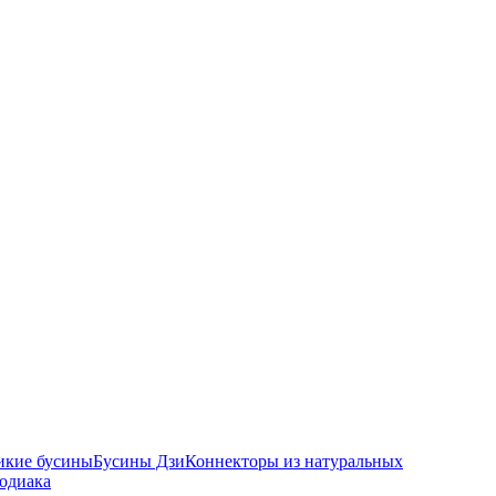
икие бусины
Бусины Дзи
Коннекторы из натуральных
зодиака