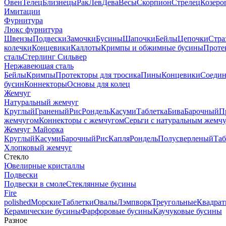
Овен
Телец
Близнецы
Рак
Лев
Дева
Весы
Скорпион
Стрелец
Козеро
Имитации
Фурнитура
Люкс фурнитура
Швензы
Подвески
Замочки
Бусины
Шапочки
Бейлы
Цепочки
Стра
колечки
Концевики
Каллоты
Кримпы и обжимные бусины
Проте
сталь
Стерлинг Сильвер
Нержавеющая сталь
Бейлы
Кримпы
Протекторы для тросика
Пины
Концевики
Соедин
бусин
Коннекторы
Основы для колец
Жемчуг
Натуральный жемчуг
Круглый
Граненый
Рис
Рондель
Касуми
Таблетка
Бива
Барочный
П
жемчугом
Коннекторы с жемчугом
Серьги с натуральным жемч
Жемчуг Майорка
Круглый
Касуми
Барочный
Рис
Капля
Рондель
Полусверленый
Таб
Хлопковый жемчуг
Стекло
Ювелирные кристаллы
Подвески
Подвески в смоле
Стеклянные бусины
Fire
polished
Морские
Таблетки
Овалы
Лэмпворк
Треугольные
Квадрат
Керамические бусины
Фарфоровые бусины
Каучуковые бусины
Разное