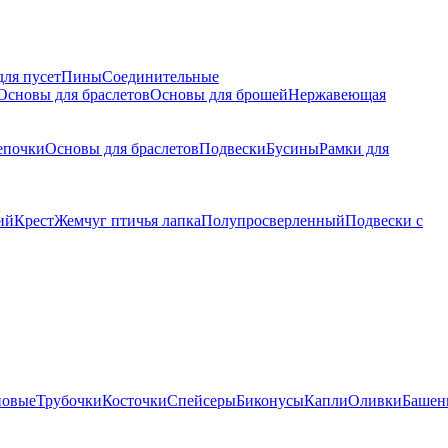
для пусет
Пины
Соединительные
Основы для браслетов
Основы для брошей
Нержавеющая
епочки
Основы для браслетов
Подвески
Бусины
Рамки для
ий
Крест
Жемчуг птичья лапка
Полупросверленный
Подвески с
новые
Трубочки
Косточки
Спейсеры
Биконусы
Капли
Оливки
Башен