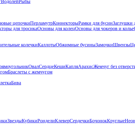
г
Водолей
Рыбы
зовые цепочки
Перламутр
Коннекторы
Рамки для бусин
Заглушки 
кторы для тросика
Основы для колец
Основы для чокеров и колье
ительные колечки
Каллоты
Обжимные бусины
Замочки
Швензы
Ц
рямоугольник
Овал
Сердце
Кеши
Капля
Арахис
Жемчуг без отверст
угом
Браслеты с жемчугом
летка
Бива
ики
Звезды
Кубики
Рондели
Клевер
Сердечки
Бочонок
Круглые
Нео