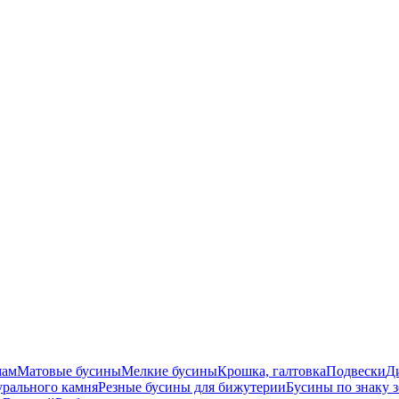
мам
Матовые бусины
Мелкие бусины
Крошка, галтовка
Подвески
Д
урального камня
Резные бусины для бижутерии
Бусины по знаку 