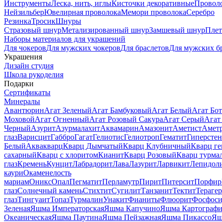
Инструменты
Леска, нить, иглы
Кисточки декоративные
Провол
Нейзильбер
Ювелирная проволока
Мемори проволока
Серебро
Резинка
Тросик
Шнуры
Стразовый шнур
Метализированный шнур
Замшевый шнур
Пле
Наборы материалов для украшений
Для чокеров
Для мужских чокеров
Для браслетов
Для мужских б
Украшения
Дизайн студия
Школа рукоделия
Подарки
Сертификаты
Минералы
Авантюрин
Агат Зеленый
Агат Бамбуковый
Агат Белый
Агат Бот
Моховой
Агат Огненный
Агат Розовый Сакура
Агат Серый
Агат
Черный
Азурит
Азурмалахит
Аквамарин
Амазонит
Аметист
Амет
глаз
Варисцит
Габбро
Гагат
Гелиотис
Гелиотроп
Гематит
Гиперстен
Белый
Аквакварц
Кварц Дымчатый
Кварц Клубничный
Кварц ге
сахарный
Кварц с хлоритом
Кианит
Кварц Розовый
Кварц турма
глаз
Кремень
Кунцит
Лабрадорит
Лава
Лазурит
Ларвикит
Лепидол
каури
Окаменелость
мариам
Оникс
Опал
Пегматит
Перламутр
Пирит
Питерсит
Порфир
глаз
Солнечный камень
Стихтит
Сугилит
Танзанит
Тектит
Тераге
глаз
Тингуаит
Топаз
Турмалин
Унакит
Фианиты
Флюорит
Фосфоси
Зеленая
Яшма Императорская
Яшма Капучино
Яшма Картографи
Океаническая
Яшма Паутина
Яшма Пейзажная
Яшма Пикассо
Яш