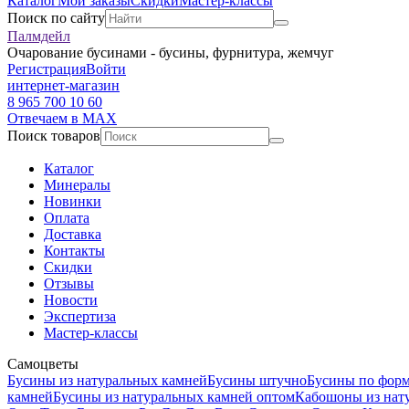
Каталог
Мои заказы
Скидки
Мастер-классы
Поиск по сайту
Палмдейл
Очарование бусинами - бусины, фурнитура, жемчуг
Регистрация
Войти
интернет-магазин
8 965 700 10 60
Отвечаем в MAX
Поиск товаров
Каталог
Минералы
Новинки
Оплата
Доставка
Контакты
Скидки
Отзывы
Новости
Экспертиза
Мастер-классы
Самоцветы
Бусины из натуральных камней
Бусины штучно
Бусины по фор
камней
Бусины из натуральных камней оптом
Кабошоны из нат