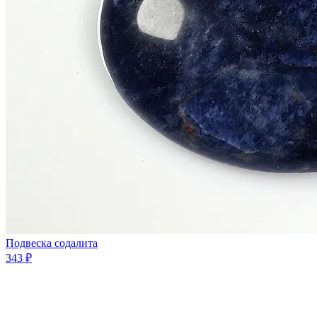
Подвеска содалита
343 ₽