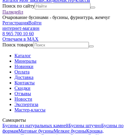
Каталог
Мои заказы
Скидки
Мастер-классы
Поиск по сайту
Палмдейл
Очарование бусинами - бусины, фурнитура, жемчуг
Регистрация
Войти
интернет-магазин
8 965 700 10 60
Отвечаем в MAX
Поиск товаров
Каталог
Минералы
Новинки
Оплата
Доставка
Контакты
Скидки
Отзывы
Новости
Экспертиза
Мастер-классы
Самоцветы
Бусины из натуральных камней
Бусины штучно
Бусины по
формам
Матовые бусины
Мелкие бусины
Крошка,