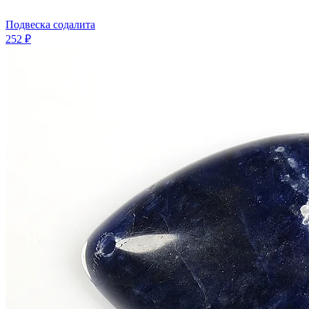
Подвеска содалита
252 ₽