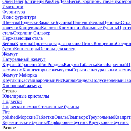
Овен
Телец
Близнецы
Рак
Лев
Дева
Весы
Скорпион
Стрелец
Козеро
Имитации
Фурнитура
Люкс фурнитура
Швензы
Подвески
Замочки
Бусины
Шапочки
Бейлы
Цепочки
Стра
колечки
Концевики
Каллоты
Кримпы и обжимные бусины
Проте
сталь
Стерлинг Сильвер
Нержавеющая сталь
Бейлы
Кримпы
Протекторы для тросика
Пины
Концевики
Соедин
бусин
Коннекторы
Основы для колец
Жемчуг
Натуральный жемчуг
Круглый
Граненый
Рис
Рондель
Касуми
Таблетка
Бива
Барочный
П
жемчугом
Коннекторы с жемчугом
Серьги с натуральным жемч
Жемчуг Майорка
Круглый
Касуми
Барочный
Рис
Капля
Рондель
Полусверленый
Таб
Хлопковый жемчуг
Стекло
Ювелирные кристаллы
Подвески
Подвески в смоле
Стеклянные бусины
Fire
polished
Морские
Таблетки
Овалы
Лэмпворк
Треугольные
Квадрат
Керамические бусины
Фарфоровые бусины
Каучуковые бусины
Разное