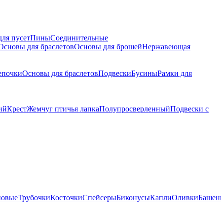
для пусет
Пины
Соединительные
Основы для браслетов
Основы для брошей
Нержавеющая
епочки
Основы для браслетов
Подвески
Бусины
Рамки для
ий
Крест
Жемчуг птичья лапка
Полупросверленный
Подвески с
новые
Трубочки
Косточки
Спейсеры
Биконусы
Капли
Оливки
Башен