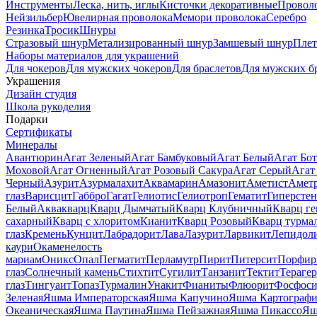
Инструменты
Леска, нить, иглы
Кисточки декоративные
Провол
Нейзильбер
Ювелирная проволока
Мемори проволока
Серебро
Резинка
Тросик
Шнуры
Стразовый шнур
Метализированный шнур
Замшевый шнур
Пле
Наборы материалов для украшений
Для чокеров
Для мужских чокеров
Для браслетов
Для мужских б
Украшения
Дизайн студия
Школа рукоделия
Подарки
Сертификаты
Минералы
Авантюрин
Агат Зеленый
Агат Бамбуковый
Агат Белый
Агат Бот
Моховой
Агат Огненный
Агат Розовый Сакура
Агат Серый
Агат
Черный
Азурит
Азурмалахит
Аквамарин
Амазонит
Аметист
Амет
глаз
Варисцит
Габбро
Гагат
Гелиотис
Гелиотроп
Гематит
Гиперстен
Белый
Аквакварц
Кварц Дымчатый
Кварц Клубничный
Кварц ге
сахарный
Кварц с хлоритом
Кианит
Кварц Розовый
Кварц турма
глаз
Кремень
Кунцит
Лабрадорит
Лава
Лазурит
Ларвикит
Лепидол
каури
Окаменелость
мариам
Оникс
Опал
Пегматит
Перламутр
Пирит
Питерсит
Порфир
глаз
Солнечный камень
Стихтит
Сугилит
Танзанит
Тектит
Тераге
глаз
Тингуаит
Топаз
Турмалин
Унакит
Фианиты
Флюорит
Фосфоси
Зеленая
Яшма Императорская
Яшма Капучино
Яшма Картографи
Океаническая
Яшма Паутина
Яшма Пейзажная
Яшма Пикассо
Яш