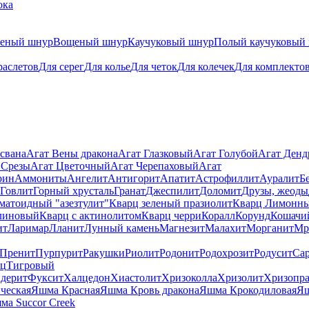
ока
теный шнур
Вощеный шнур
Каучуковый шнур
Полый каучуковый
раслетов
Для серег
Для колье
Для четок
Для колечек
Для комплекто
свана
Агат Вены дракона
Агат Глазковый
Агат Голубой
Агат Ден
 Срезы
Агат Цветочный
Агат Черепаховый
Агат
рин
Аммониты
Ангелит
Антигорит
Апатит
Астрофиллит
Ауралит
Б
Говлит
Горный хрусталь
Гранат
Джеспилит
Доломит
Друзы, жеоды
матоидный "азезтулит"
Кварц зеленый празиолит
Кварц Лимонн
линовый
Кварц с актинолитом
Кварц черри
Коралл
Корунд
Кошачи
ит
Ларимар
Лланит
Лунный камень
Магнезит
Малахит
Морганит
Мр
Пренит
Пурпурит
Ракушки
Риолит
Родонит
Родохрозит
Родусит
Са
рц
Тигровый
дерит
Фуксит
Халцедон
Хиастолит
Хризоколла
Хризолит
Хризопра
ческая
Яшма Красная
Яшма Кровь дракона
Яшма Крокодиловая
Яш
ма Succor Creek