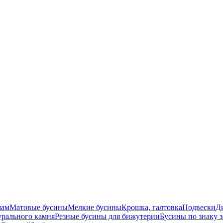
мам
Матовые бусины
Мелкие бусины
Крошка, галтовка
Подвески
Д
урального камня
Резные бусины для бижутерии
Бусины по знаку 