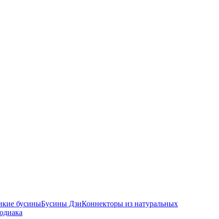
икие бусины
Бусины Дзи
Коннекторы из натуральных
зодиака