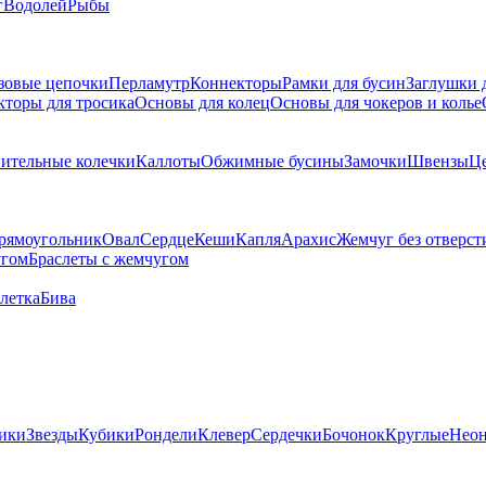
г
Водолей
Рыбы
зовые цепочки
Перламутр
Коннекторы
Рамки для бусин
Заглушки 
кторы для тросика
Основы для колец
Основы для чокеров и колье
ительные колечки
Каллоты
Обжимные бусины
Замочки
Швензы
Ц
рямоугольник
Овал
Сердце
Кеши
Капля
Арахис
Жемчуг без отверст
угом
Браслеты с жемчугом
летка
Бива
ики
Звезды
Кубики
Рондели
Клевер
Сердечки
Бочонок
Круглые
Нео