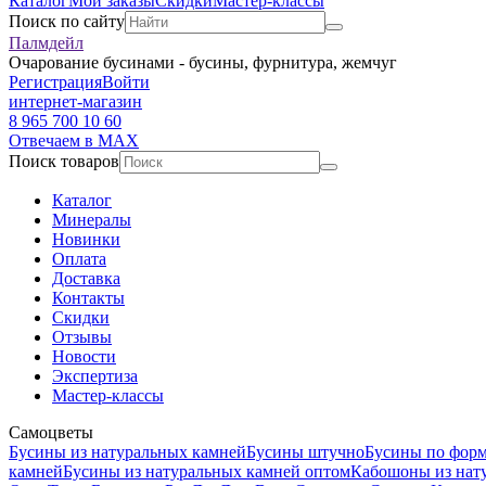
Каталог
Мои заказы
Скидки
Мастер-классы
Поиск по сайту
Палмдейл
Очарование бусинами - бусины, фурнитура, жемчуг
Регистрация
Войти
интернет-магазин
8 965 700 10 60
Отвечаем в MAX
Поиск товаров
Каталог
Минералы
Новинки
Оплата
Доставка
Контакты
Скидки
Отзывы
Новости
Экспертиза
Мастер-классы
Самоцветы
Бусины из натуральных камней
Бусины штучно
Бусины по фор
камней
Бусины из натуральных камней оптом
Кабошоны из нат