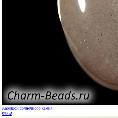
Кабошон солнечного камня
958 ₽