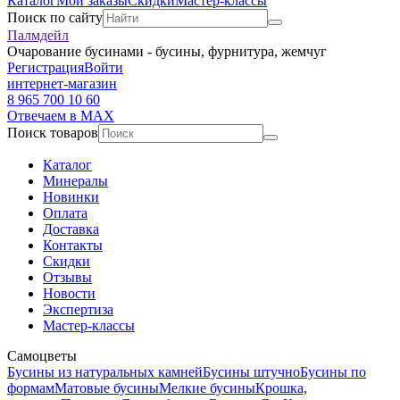
Каталог
Мои заказы
Скидки
Мастер-классы
Поиск по сайту
Палмдейл
Очарование бусинами - бусины, фурнитура, жемчуг
Регистрация
Войти
интернет-магазин
8 965 700 10 60
Отвечаем в MAX
Поиск товаров
Каталог
Минералы
Новинки
Оплата
Доставка
Контакты
Скидки
Отзывы
Новости
Экспертиза
Мастер-классы
Самоцветы
Бусины из натуральных камней
Бусины штучно
Бусины по
формам
Матовые бусины
Мелкие бусины
Крошка,