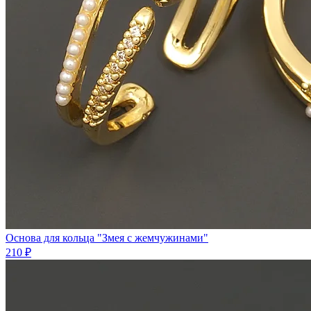
Основа для кольца "Змея с жемчужинами"
210 ₽