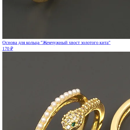
Основа для кольца "Жемчужный хвост золотого кита"
170 ₽