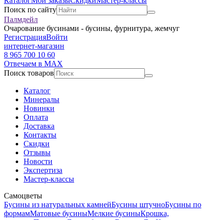
Каталог
Мои заказы
Скидки
Мастер-классы
Поиск по сайту
Палмдейл
Очарование бусинами - бусины, фурнитура, жемчуг
Регистрация
Войти
интернет-магазин
8 965 700 10 60
Отвечаем в MAX
Поиск товаров
Каталог
Минералы
Новинки
Оплата
Доставка
Контакты
Скидки
Отзывы
Новости
Экспертиза
Мастер-классы
Самоцветы
Бусины из натуральных камней
Бусины штучно
Бусины по
формам
Матовые бусины
Мелкие бусины
Крошка,