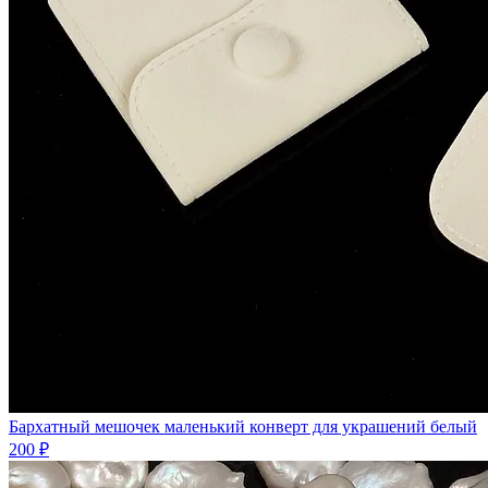
Бархатный мешочек маленький конверт для украшений белый
200 ₽