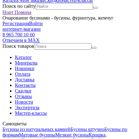
Каталог
Мои заказы
Скидки
Мастер-классы
Поиск по сайту
Норт Помона
Очарование бусинами - бусины, фурнитура, жемчуг
Регистрация
Войти
интернет-магазин
8 965 700 10 60
Отвечаем в MAX
Поиск товаров
Каталог
Минералы
Новинки
Оплата
Доставка
Контакты
Скидки
Отзывы
Новости
Экспертиза
Мастер-классы
Самоцветы
Бусины из натуральных камней
Бусины штучно
Бусины по
формам
Матовые бусины
Мелкие бусины
Крошка,