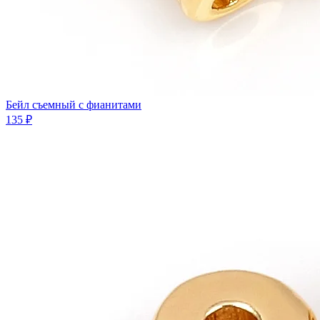
Бeйл съемный с фианитами
135 ₽