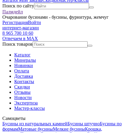
Каталог
Мои заказы
Скидки
Мастер-классы
Поиск по сайту
Палмдейл
Очарование бусинами - бусины, фурнитура, жемчуг
Регистрация
Войти
интернет-магазин
8 965 700 10 60
Отвечаем в MAX
Поиск товаров
Каталог
Минералы
Новинки
Оплата
Доставка
Контакты
Скидки
Отзывы
Новости
Экспертиза
Мастер-классы
Самоцветы
Бусины из натуральных камней
Бусины штучно
Бусины по
формам
Матовые бусины
Мелкие бусины
Крошка,