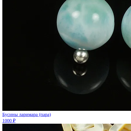
Бусины ларимара (пара)
1000 ₽