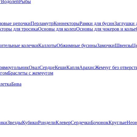
г
Водолей
Рыбы
зовые цепочки
Перламутр
Коннекторы
Рамки для бусин
Заглушки 
кторы для тросика
Основы для колец
Основы для чокеров и колье
ительные колечки
Каллоты
Обжимные бусины
Замочки
Швензы
Ц
рямоугольник
Овал
Сердце
Кеши
Капля
Арахис
Жемчуг без отверст
угом
Браслеты с жемчугом
летка
Бива
ики
Звезды
Кубики
Рондели
Клевер
Сердечки
Бочонок
Круглые
Нео