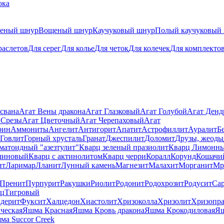
ока
теный шнур
Вощеный шнур
Каучуковый шнур
Полый каучуковый
раслетов
Для серег
Для колье
Для четок
Для колечек
Для комплекто
свана
Агат Вены дракона
Агат Глазковый
Агат Голубой
Агат Ден
 Срезы
Агат Цветочный
Агат Черепаховый
Агат
рин
Аммониты
Ангелит
Антигорит
Апатит
Астрофиллит
Ауралит
Б
Говлит
Горный хрусталь
Гранат
Джеспилит
Доломит
Друзы, жеоды
матоидный "азезтулит"
Кварц зеленый празиолит
Кварц Лимонн
линовый
Кварц с актинолитом
Кварц черри
Коралл
Корунд
Кошачи
ит
Ларимар
Лланит
Лунный камень
Магнезит
Малахит
Морганит
Мр
Пренит
Пурпурит
Ракушки
Риолит
Родонит
Родохрозит
Родусит
Са
рц
Тигровый
дерит
Фуксит
Халцедон
Хиастолит
Хризоколла
Хризолит
Хризопра
ческая
Яшма Красная
Яшма Кровь дракона
Яшма Крокодиловая
Яш
ма Succor Creek