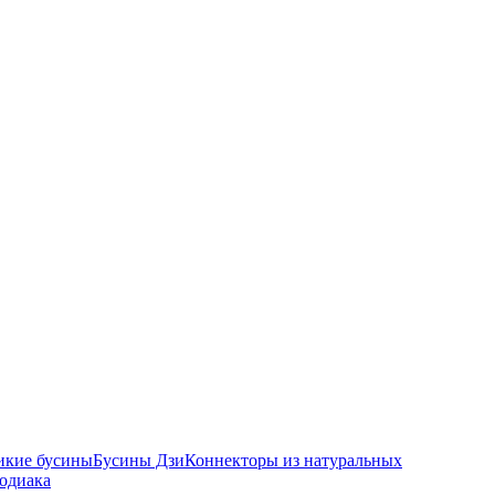
икие бусины
Бусины Дзи
Коннекторы из натуральных
зодиака