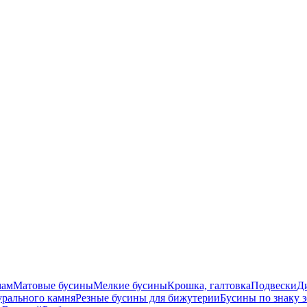
мам
Матовые бусины
Мелкие бусины
Крошка, галтовка
Подвески
Д
урального камня
Резные бусины для бижутерии
Бусины по знаку 