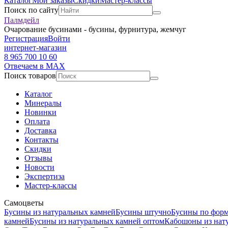
Каталог
Мои заказы
Скидки
Мастер-классы
Поиск по сайту
Палмдейл
Очарование бусинами - бусины, фурнитура, жемчуг
Регистрация
Войти
интернет-магазин
8 965 700 10 60
Отвечаем в MAX
Поиск товаров
Каталог
Минералы
Новинки
Оплата
Доставка
Контакты
Скидки
Отзывы
Новости
Экспертиза
Мастер-классы
Самоцветы
Бусины из натуральных камней
Бусины штучно
Бусины по фор
камней
Бусины из натуральных камней оптом
Кабошоны из нат