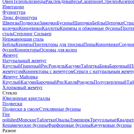
Овен
Телец
Близнецы
Рак
Лев
Дева
Весы
Скорпион
Стрелец
Козеро
Имитации
Фурнитура
Люкс фурнитура
Швензы
Подвески
Замочки
Бусины
Шапочки
Бейлы
Цепочки
Стра
колечки
Концевики
Каллоты
Кримпы и обжимные бусины
Проте
сталь
Стерлинг Сильвер
Нержавеющая сталь
Бейлы
Кримпы
Протекторы для тросика
Пины
Концевики
Соедин
бусин
Коннекторы
Основы для колец
Жемчуг
Натуральный жемчуг
Круглый
Граненый
Рис
Рондель
Касуми
Таблетка
Бива
Барочный
П
жемчугом
Коннекторы с жемчугом
Серьги с натуральным жемч
Жемчуг Майорка
Круглый
Касуми
Барочный
Рис
Капля
Рондель
Полусверленый
Таб
Хлопковый жемчуг
Стекло
Ювелирные кристаллы
Подвески
Подвески в смоле
Стеклянные бусины
Fire
polished
Морские
Таблетки
Овалы
Лэмпворк
Треугольные
Квадрат
Керамические бусины
Фарфоровые бусины
Каучуковые бусины
Разное