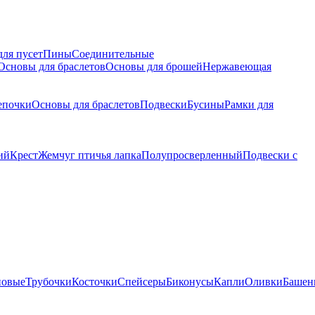
для пусет
Пины
Соединительные
Основы для браслетов
Основы для брошей
Нержавеющая
епочки
Основы для браслетов
Подвески
Бусины
Рамки для
ий
Крест
Жемчуг птичья лапка
Полупросверленный
Подвески с
новые
Трубочки
Косточки
Спейсеры
Биконусы
Капли
Оливки
Башен