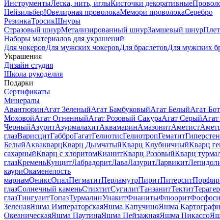
Инструменты
Леска, нить, иглы
Кисточки декоративные
Провол
Нейзильбер
Ювелирная проволока
Мемори проволока
Серебро
Резинка
Тросик
Шнуры
Стразовый шнур
Метализированный шнур
Замшевый шнур
Пле
Наборы материалов для украшений
Для чокеров
Для мужских чокеров
Для браслетов
Для мужских б
Украшения
Дизайн студия
Школа рукоделия
Подарки
Сертификаты
Минералы
Авантюрин
Агат Зеленый
Агат Бамбуковый
Агат Белый
Агат Бот
Моховой
Агат Огненный
Агат Розовый Сакура
Агат Серый
Агат
Черный
Азурит
Азурмалахит
Аквамарин
Амазонит
Аметист
Амет
глаз
Варисцит
Габбро
Гагат
Гелиотис
Гелиотроп
Гематит
Гиперстен
Белый
Аквакварц
Кварц Дымчатый
Кварц Клубничный
Кварц ге
сахарный
Кварц с хлоритом
Кианит
Кварц Розовый
Кварц турма
глаз
Кремень
Кунцит
Лабрадорит
Лава
Лазурит
Ларвикит
Лепидол
каури
Окаменелость
мариам
Оникс
Опал
Пегматит
Перламутр
Пирит
Питерсит
Порфир
глаз
Солнечный камень
Стихтит
Сугилит
Танзанит
Тектит
Тераге
глаз
Тингуаит
Топаз
Турмалин
Унакит
Фианиты
Флюорит
Фосфоси
Зеленая
Яшма Императорская
Яшма Капучино
Яшма Картографи
Океаническая
Яшма Паутина
Яшма Пейзажная
Яшма Пикассо
Яш