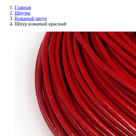
Главная
Шнуры
Кожаный шнур
Шнур кoжaный красный