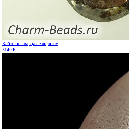
Кабошон кварца с хлоритом
5140 ₽