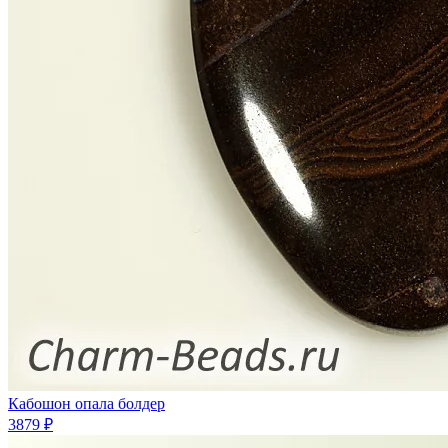
Кабошон опала болдер
3879 ₽