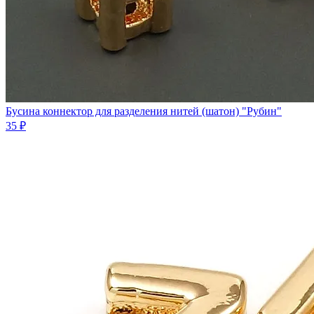
Бусина коннектор для разделения нитей (шатон) "Рубин"
35 ₽