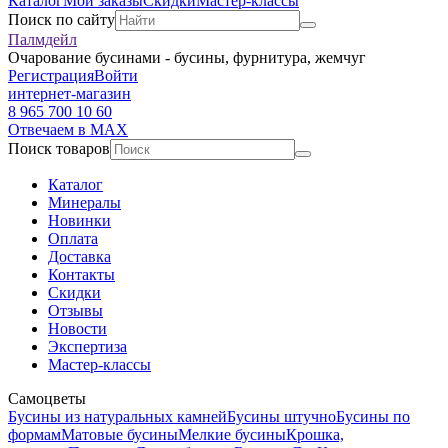
Каталог
Мои заказы
Скидки
Мастер-классы
Поиск по сайту
Палмдейл
Очарование бусинами - бусины, фурнитура, жемчуг
Регистрация
Войти
интернет-магазин
8 965 700 10 60
Отвечаем в MAX
Поиск товаров
Каталог
Минералы
Новинки
Оплата
Доставка
Контакты
Скидки
Отзывы
Новости
Экспертиза
Мастер-классы
Самоцветы
Бусины из натуральных камней
Бусины штучно
Бусины по
формам
Матовые бусины
Мелкие бусины
Крошка,