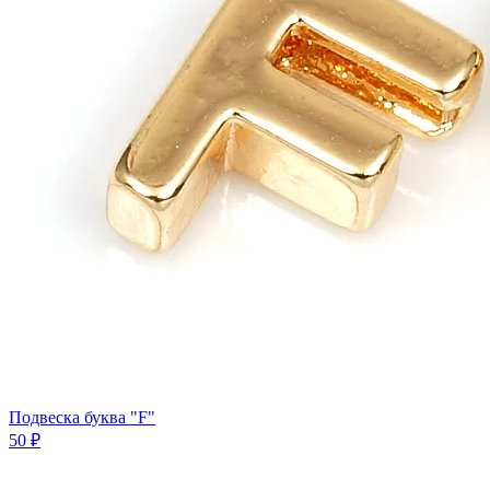
Подвеска буква "F"
50 ₽