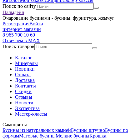
Каталог
Мои заказы
Скидки
Мастер-классы
Поиск по сайту
Палмдейл
Очарование бусинами - бусины, фурнитура, жемчуг
Регистрация
Войти
интернет-магазин
8 965 700 10 60
Отвечаем в MAX
Поиск товаров
Каталог
Минералы
Новинки
Оплата
Доставка
Контакты
Скидки
Отзывы
Новости
Экспертиза
Мастер-классы
Самоцветы
Бусины из натуральных камней
Бусины штучно
Бусины по
формам
Матовые бусины
Мелкие бусины
Крошка,