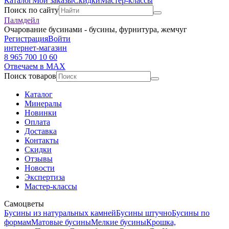
Каталог
Мои заказы
Скидки
Мастер-классы
Поиск по сайту
Палмдейл
Очарование бусинами - бусины, фурнитура, жемчуг
Регистрация
Войти
интернет-магазин
8 965 700 10 60
Отвечаем в MAX
Поиск товаров
Каталог
Минералы
Новинки
Оплата
Доставка
Контакты
Скидки
Отзывы
Новости
Экспертиза
Мастер-классы
Самоцветы
Бусины из натуральных камней
Бусины штучно
Бусины по
формам
Матовые бусины
Мелкие бусины
Крошка,