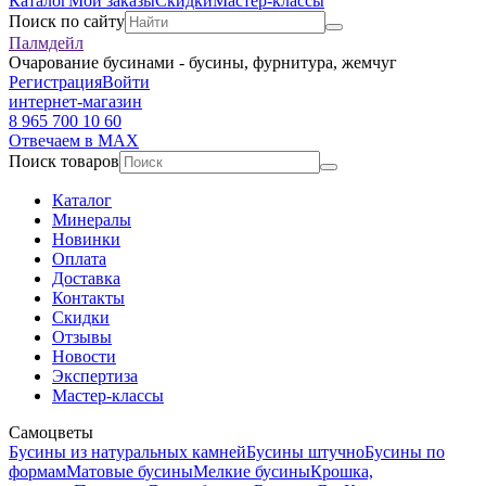
Каталог
Мои заказы
Скидки
Мастер-классы
Поиск по сайту
Палмдейл
Очарование бусинами - бусины, фурнитура, жемчуг
Регистрация
Войти
интернет-магазин
8 965 700 10 60
Отвечаем в MAX
Поиск товаров
Каталог
Минералы
Новинки
Оплата
Доставка
Контакты
Скидки
Отзывы
Новости
Экспертиза
Мастер-классы
Самоцветы
Бусины из натуральных камней
Бусины штучно
Бусины по
формам
Матовые бусины
Мелкие бусины
Крошка,