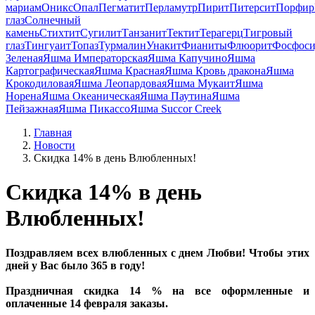
мариам
Оникс
Опал
Пегматит
Перламутр
Пирит
Питерсит
Порфир
глаз
Солнечный
камень
Стихтит
Сугилит
Танзанит
Тектит
Терагерц
Тигровый
глаз
Тингуаит
Топаз
Турмалин
Унакит
Фианиты
Флюорит
Фосфоси
Зеленая
Яшма Императорская
Яшма Капучино
Яшма
Картографическая
Яшма Красная
Яшма Кровь дракона
Яшма
Крокодиловая
Яшма Леопардовая
Яшма Мукаит
Яшма
Норена
Яшма Океаническая
Яшма Паутина
Яшма
Пейзажная
Яшма Пикассо
Яшма Succor Creek
Главная
Новости
Скидка 14% в день Влюбленных!
Скидка 14% в день
Влюбленных!
Поздравляем всех влюбленных с днем Любви! Чтобы этих
дней у Вас было 365 в году!
Праздничная скидка 14 % на все оформленные и
оплаченные 14 февраля заказы.