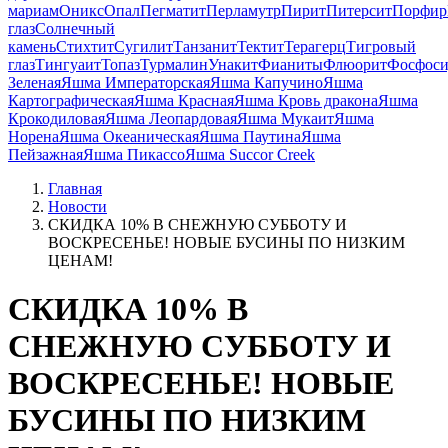
мариам
Оникс
Опал
Пегматит
Перламутр
Пирит
Питерсит
Порфир
глаз
Солнечный
камень
Стихтит
Сугилит
Танзанит
Тектит
Терагерц
Тигровый
глаз
Тингуаит
Топаз
Турмалин
Унакит
Фианиты
Флюорит
Фосфоси
Зеленая
Яшма Императорская
Яшма Капучино
Яшма
Картографическая
Яшма Красная
Яшма Кровь дракона
Яшма
Крокодиловая
Яшма Леопардовая
Яшма Мукаит
Яшма
Норена
Яшма Океаническая
Яшма Паутина
Яшма
Пейзажная
Яшма Пикассо
Яшма Succor Creek
Главная
Новости
СКИДКА 10% В СНЕЖНУЮ СУББОТУ И
ВОСКРЕСЕНЬЕ! НОВЫЕ БУСИНЫ ПО НИЗКИМ
ЦЕНАМ!
СКИДКА 10% В
СНЕЖНУЮ СУББОТУ И
ВОСКРЕСЕНЬЕ! НОВЫЕ
БУСИНЫ ПО НИЗКИМ