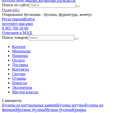
Каталог
Мои заказы
Скидки
Мастер-классы
Поиск по сайту
Палмдейл
Очарование бусинами - бусины, фурнитура, жемчуг
Регистрация
Войти
интернет-магазин
8 965 700 10 60
Отвечаем в MAX
Поиск товаров
Каталог
Минералы
Новинки
Оплата
Доставка
Контакты
Скидки
Отзывы
Новости
Экспертиза
Мастер-классы
Самоцветы
Бусины из натуральных камней
Бусины штучно
Бусины по
формам
Матовые бусины
Мелкие бусины
Крошка,