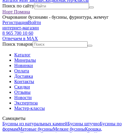
Каталог
Мои заказы
Скидки
Мастер-классы
Поиск по сайту
Норт Помона
Очарование бусинами - бусины, фурнитура, жемчуг
Регистрация
Войти
интернет-магазин
8 965 700 10 60
Отвечаем в MAX
Поиск товаров
Каталог
Минералы
Новинки
Оплата
Доставка
Контакты
Скидки
Отзывы
Новости
Экспертиза
Мастер-классы
Самоцветы
Бусины из натуральных камней
Бусины штучно
Бусины по
формам
Матовые бусины
Мелкие бусины
Крошка,