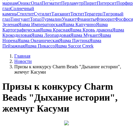
мариам
Оникс
Опал
Пегматит
Перламутр
Пирит
Питерсит
Порфир
глаз
Солнечный
камень
Стихтит
Сугилит
Танзанит
Тектит
Терагерц
Тигровый
глаз
Тингуаит
Топаз
Турмалин
Унакит
Фианиты
Флюорит
Фосфоси
Зеленая
Яшма Императорская
Яшма Капучино
Яшма
Картографическая
Яшма Красная
Яшма Кровь дракона
Яшма
Крокодиловая
Яшма Леопардовая
Яшма Мукаит
Яшма
Норена
Яшма Океаническая
Яшма Паутина
Яшма
Пейзажная
Яшма Пикассо
Яшма Succor Creek
Главная
Новости
Призы к конкурсу Charm Beads "Дыхание истории",
жемчуг Касуми
Призы к конкурсу Charm
Beads "Дыхание истории",
жемчуг Касуми