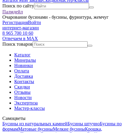
Каталог
Мои заказы
Скидки
Мастер-классы
Поиск по сайту
Палмдейл
Очарование бусинами - бусины, фурнитура, жемчуг
Регистрация
Войти
интернет-магазин
8 965 700 10 60
Отвечаем в MAX
Поиск товаров
Каталог
Минералы
Новинки
Оплата
Доставка
Контакты
Скидки
Отзывы
Новости
Экспертиза
Мастер-классы
Самоцветы
Бусины из натуральных камней
Бусины штучно
Бусины по
формам
Матовые бусины
Мелкие бусины
Крошка,